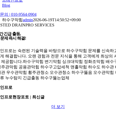
드레인프로
Blog
의 | 010-9564-0904
하수구막힘
admin
2026-06-19T14:50:52+09:00
STED DRAINPRO SERVICES
간 긴급 출동,
 문제 즉시 해결!
인프로는 숙련된 기술력을 바탕으로 하수구막힘 문제를 신속하
게 해결합니다. 오랜 경험과 전문 지식을 통해 고객에게 최상의 
 제공합니다.하수구막힘 변기막힘 싱크대막힘 정화조막힘 배수
횡주관막힘 공용관막힘 하수구고압세척 맨홀막힘 하수도 하수관
배관 우수관막힘 횡주관청소 오수관청소 하수구뚫음 오수관막힘
류 누수탐지 긴급출동 하수구뚫는업체
인프로
인프로
현장포토
| 최신글
더 보기