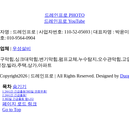
드레인프로 PHOTO
드레인프로 YouTube
명 : 드레인프로 | 사업자번호: 110-52-05693 | 대표자명 : 박윤미 
: 010-9564-0904
업체
|
우성설비
구막힘,싱크대막힘,변기막힘,펌프교체,누수탐지,오수관막힘,고
공장,빌라,주택,상가,아파트
Copyright2026 | 드레인프로 | All Rights Reserved. Designed by
Duo
목차
숨기기
1
24시간 긴급출동!365일 연중무휴!
2
24시간 긴급출동!
3
365일 긴급출동 합니다
페이지 로드 링크
Go to Top