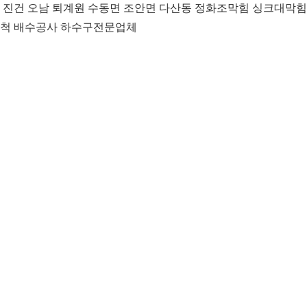
 진건 오남 퇴계원 수동면 조안면 다산동 정화조막힘 싱크대막힘
척 배수공사 하수구전문업체