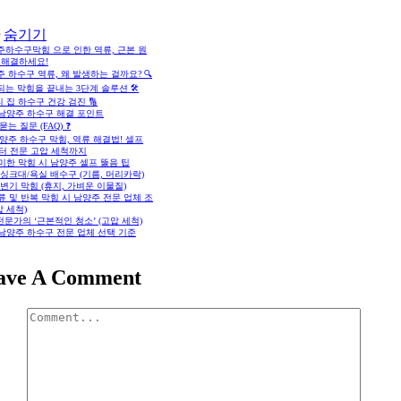
숨기기
주하수구막힘 으로 인한 역류, 근본 원
 해결하세요!
 하수구 역류, 왜 발생하는 걸까요? 🔍
는 막힘을 끝내는 3단계 솔루션 🛠️
 집 하수구 건강 검진 🔢
 남양주 하수구 해결 포인트
묻는 질문 (FAQ) ❓
남양주 하수구 막힘, 역류 해결법! 셀프
터 전문 고압 세척까지
경미한 막힘 시 남양주 셀프 뚫음 팁
1 싱크대/욕실 배수구 (기름, 머리카락)
2 변기 막힘 (휴지, 가벼운 이물질)
역류 및 반복 막힘 시 남양주 전문 업체 조
압 세척)
전문가의 ‘근본적인 청소’ (고압 세척)
 남양주 하수구 전문 업체 선택 기준
ave A Comment