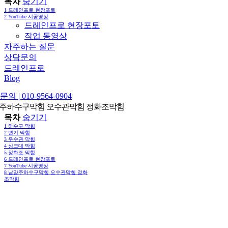
목차
숨기기
1
드레인프로 현장포토
2
YouTube 시공영상
드레인프로 현장포토
작업 동영상
자주하는 질문
상담문의
드레인프로
Blog
의 | 010-9564-0904
주하수구막힘 오수관막힘 정화조막힘
목차
숨기기
1
하수구 막힘
2
변기 막힘
3
우수관 막힘
4
싱크대 막힘
5
정화조 막힘
6
드레인프로 현장포토
7
YouTube 시공영상
8
남양주하수구막힘 오수관막힘 정화
조막힘