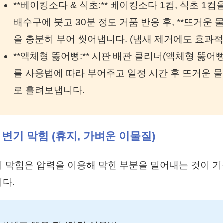
**베이킹소다 & 식초:** 베이킹소다 1컵, 식초 1컵
배수구에 붓고 30분 정도 거품 반응 후, **뜨거운 물
을 충분히 부어 씻어냅니다. (냄새 제거에도 효과적
**액체형 뚫어뻥:** 시판 배관 클리너(액체형 뚫어뻥
를 사용법에 따라 부어주고 일정 시간 후 뜨거운 물
로 흘려보냅니다.
2 변기 막힘 (휴지, 가벼운 이물질)
 막힘은 압력을 이용해 막힌 부분을 밀어내는 것이 
다.