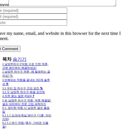
ment
ave my name, email, and website in this browser for the next time I
ent.
목차
숨기기
1
남양주하수구막힘 으로 인한 역류,
근본 원인부터 해결하세요!
2
남양주 하수구 역류, 왜 발생하는 걸
까요? 🔍
3
반복되는 막힘을 끝내는 3단계 솔루
션 🛠️
3.1
우리 집 하수구 건강 검진 🔢
3.2
💡 남양주 하수구 해결 포인트
4
자주 묻는 질문 (FAQ) ❓
5
🚨 남양주 하수구 막힘, 역류 해결법!
셀프 대처부터 전문 고압 세척까지
6
1. 경미한 막힘 시 남양주 셀프 뚫음
팁
6.1
1.1 싱크대/욕실 배수구 (기름, 머리
카락)
6.2
1.2 변기 막힘 (휴지, 가벼운 이물
질)