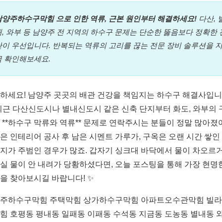
남양주하수구막힘 으로 인한 역류, 근본 원인부터 해결하세요!
다산, 
내, 와부 등 남양주 전 지역의 하수구 문제는 단순한 뚫음보다 정확한 
단이 우선입니다. 반복되는 역류의 고리를 끊는 전문 장비 솔루션을 
금 확인해보세요.
하세요! 남양주 곳곳의 배관 건강을 책임지는 하수구 해결사입니
 최근 다산신도시나 별내신도시 같은 신축 단지부터 화도, 와부의 
 **하수구 막류와 역류** 문제로 연락주시는 분들이 정말 많아졌
은 인테리어 공사 후 남은 시멘트 가루가, 구옥은 오랜 시간 쌓인
지가 주범인 경우가 많죠. 갑자기 싱크대 바닥에서 물이 차오르
실 물이 안 내려가 당황하셨다면, 오늘 포스팅을 통해 가장 현명
을 찾아보시길 바랍니다! ✨
주하수구막힘 주택막힘 상가하수구막힘 아파트오수관막힘 빌
힘 호평동 평내동 일패동 이패동 수석동 지금동 도농동 별내동 