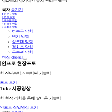
정화조의 정기적인 유지 관리는 필수!
목차
숨기기
1
하수구 막힘
2
변기 막힘
3
우수관 막힘
4
싱크대 막힘
5
정화조 막힘
하수구 막힘
변기 막힘
싱크대 막힘
정화조 막힘
우수관 막힘
현장 갤러리
레인프로 현장포토
한 진단능력과 숙력된 기술력
포토 보기
uTube 시공영상
한 현장 경험을 통해 쌓아온 기술력
인프로 작업영상 보기