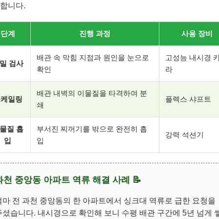
합니다.
단계
진행 과정
사용 장비
배관 속 막힘 지점과 원인을 눈으로
고성능 내시경 
밀 검사
확인
라
배관 내벽의 이물질을 타격하여 분
스케일링
플렉스 샤프트
쇄
물질 흡
부서진 찌꺼기를 밖으로 완전히 흡
강력 석션기
입
입
과천 중앙동 아파트 역류 해결 사례 📝
얼마 전 과천 중앙동의 한 아파트에서 싱크대 역류로 급한 요청을
주셨습니다. 내시경으로 확인해 보니 수평 배관 구간에 5년 넘게 