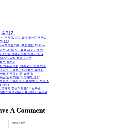
숨기기
하수구막힘, 예고 없이 찾아온 역류로
셨나요?
수구막힘 역류, 주요 원인 3가지 🔍
없는 과천하수구뚫음 시공 단계 🛠️
 중앙동 아파트 역류 해결 사례 📝
천하수구막힘 핵심 포인트
묻는 질문 ❓
과천 하수구 막힘, 역류 긴급 해결 안내
과천 하수구 막힘 – 초기 셀프 뚫기 팁
1 싱크대 막힘 (기름 슬러지)
2 욕실/변기 막힘 (머리카락, 휴지)
과천 하수구 역류 및 반복 막힘 시 전문 조
압 세척)
전문가의 ‘근본적인 뚫기’ 솔루션
 과천 하수구 전문 업체 선택 시 유의사
ave A Comment