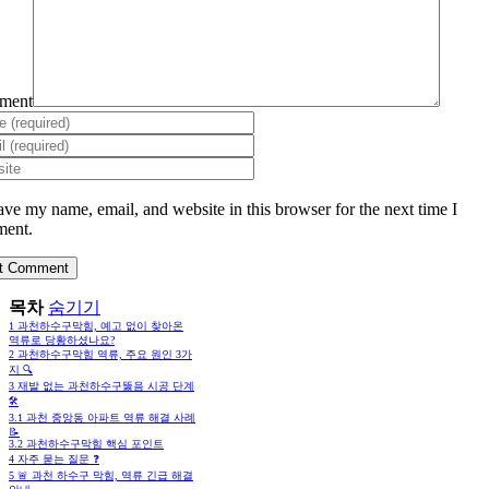
ment
ave my name, email, and website in this browser for the next time I
ent.
목차
숨기기
1
과천하수구막힘, 예고 없이 찾아온
역류로 당황하셨나요?
2
과천하수구막힘 역류, 주요 원인 3가
지 🔍
3
재발 없는 과천하수구뚫음 시공 단계
🛠️
3.1
과천 중앙동 아파트 역류 해결 사례
📝
3.2
과천하수구막힘 핵심 포인트
4
자주 묻는 질문 ❓
5
🚨 과천 하수구 막힘, 역류 긴급 해결