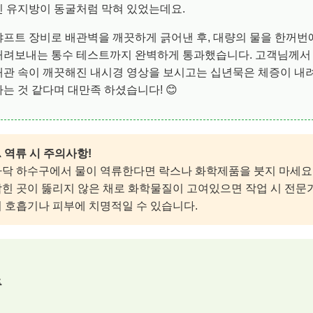
인 유지방이 동굴처럼 막혀 있었는데요.
샤프트 장비로 배관벽을 깨끗하게 긁어낸 후, 대량의 물을 한꺼번
내려보내는 통수 테스트까지 완벽하게 통과했습니다. 고객님께서
배관 속이 깨끗해진 내시경 영상을 보시고는 십년묵은 체증이 내
가는 것 같다며 대만족 하셨습니다! 😊
️ 역류 시 주의사항!
바닥 하수구에서 물이 역류한다면 락스나 화학제품을 붓지 마세요
힌 곳이 뚫리지 않은 채로 화학물질이 고여있으면 작업 시 전문
 호흡기나 피부에 치명적일 수 있습니다.
