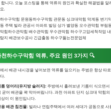
 합니다. 오늘 포스팅을 통해 역류의 원인과 확실한 해결법을 알
요.
하수구막힘 문원동하수구막힘 관문동 싱크대막힘 막계동 변기
동 주택 빌라 관공서 아파트 빌딩 상가 별양동 오수관막힘 부림동
막힘하수관막힘 배수관막힘 우수관막힘 하수구고압세척작업 
탐지 배관보수공사 긴급출동 하수구뚫는전문업체
과천하수구막힘 역류, 주요 원인 3가지
🔍
에서 배관 내시경을 넣어보면 역류를 일으키는 주범은 항상 따로
다.
기름 덩어리(유지방 슬러지):
주방에서 흘려보낸 기름이 식으면서
럼 굳어 배관을 꽉 막아버립니다. 과천 아파트 단지 싱크대 막힘의 
이상이 이 원인입니다.
공용 배관 침전물:
빌라나 연립주택에서 여러 세대가 공동으로 사