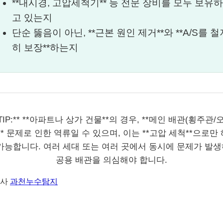
**내시경, 고압세척기** 등 전문 장비를 모두 보유하
고 있는지
단순 뚫음이 아닌, **근본 원인 제거**와 **A/S를 철
히 보장**하는지
*TIP:** **아파트나 상가 건물**의 경우, **메인 배관(횡주관/
** 문제로 인한 역류일 수 있으며, 이는 **고압 세척**으로만
가능합니다. 여러 세대 또는 여러 곳에서 동시에 문제가 발
공용 배관을 의심해야 합니다.
력사
과천누수탐지