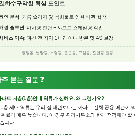
천하수구막힘 핵심 포인트
원인 분석:
기름 슬러지 및 석회물로 인한 배관 협착
해결 솔루션:
내시경 진단 + 샤프트 스케일링
작업
서비스 약속:
과천 전 지역 1시간 이내 방문 및 AS 보장
중앙동, 별양동, 부림동, 원문동, 주암동, 갈현동 출동
주 묻는 질문 ❓
 아파트 저층(1층)인데 역류가 심해요. 왜 그런가요?
: 1층 세대 역류는 우리 집 배관보다는 아파트 전체 공용 배관이 
 확률이 매우 높습니다. 이 경우 관리사무소와 함께 점검해야 할
습니다.