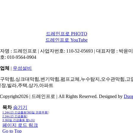
드레인프로 PHOTO
드레인프로 YouTube
명 : 드레인프로 | 사업자번호: 110-52-05693 | 대표자명 : 박윤미 
: 010-9564-0904
업체
|
우성설비
구막힘,싱크대막힘,변기막힘,펌프교체,누수탐지,오수관막힘,고
공장,빌라,주택,상가,아파트
Copyright2026 | 드레인프로 | All Rights Reserved. Designed by
Duo
목차
숨기기
1
24시간 긴급출동!365일 연중무휴!
2
24시간 긴급출동!
3
365일 긴급출동 합니다
페이지 로드 링크
Go to Top