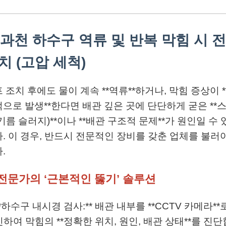
. 과천 하수구 역류 및 반복 막힘 시 
치 (고압 세척)
 조치 후에도 물이 계속 **역류**하거나, 막힘 증상이 *
으로 발생**한다면 배관 깊은 곳에 단단하게 굳은 **
기름 슬러지)**이나 **배관 구조적 문제**가 원인일 수 
. 이 경우, 반드시 전문적인 장비를 갖춘 업체를 불러
.
 전문가의 ‘근본적인 뚫기’ 솔루션
**하수구 내시경 검사:** 배관 내부를 **CCTV 카메라**
인하여 막힘의 **정확한 위치, 원인, 배관 상태**를 진