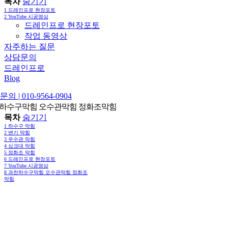
목차
숨기기
1
드레인프로 현장포토
2
YouTube 시공영상
드레인프로 현장포토
작업 동영상
자주하는 질문
상담문의
드레인프로
Blog
의 | 010-9564-0904
하수구막힘 오수관막힘 정화조막힘
목차
숨기기
1
하수구 막힘
2
변기 막힘
3
우수관 막힘
4
싱크대 막힘
5
정화조 막힘
6
드레인프로 현장포토
7
YouTube 시공영상
8
과천하수구막힘 오수관막힘 정화조
막힘