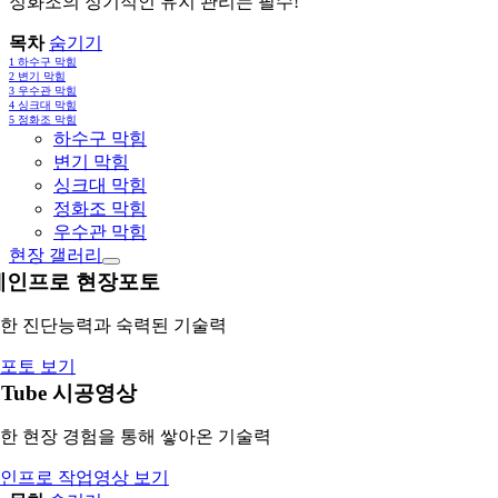
정화조의 정기적인 유지 관리는 필수!
목차
숨기기
1
하수구 막힘
2
변기 막힘
3
우수관 막힘
4
싱크대 막힘
5
정화조 막힘
하수구 막힘
변기 막힘
싱크대 막힘
정화조 막힘
우수관 막힘
현장 갤러리
레인프로 현장포토
한 진단능력과 숙력된 기술력
포토 보기
uTube 시공영상
한 현장 경험을 통해 쌓아온 기술력
인프로 작업영상 보기