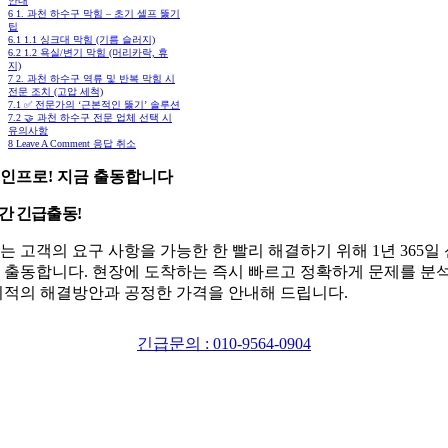
안내
6
1. 과천 하수구 막힘 – 초기 셀프 뚫기
팁
6.1
1.1 싱크대 막힘 (기름 슬러지)
6.2
1.2 욕실/변기 막힘 (머리카락, 휴
지)
7
2. 과천 하수구 역류 및 반복 막힘 시
전문 조치 (고압 세척)
7.1
✅ 전문가의 ‘근본적인 뚫기’ 솔루션
7.2
🤝 과천 하수구 전문 업체 선택 시
유의사항
8
Leave A Comment 응답 취소
인프로! 지금 출동합니다
시간 긴급출동!
는 고객의 요구 사항을 가능한 한 빨리 해결하기 위해 1년 365일
 출동합니다. 현장에 도착하는 즉시 빠르고 정확하게 문제를 분
최적의 해결방안과 공정한 가격을 안내해 드립니다.
긴급문의 : 010-9564-0904