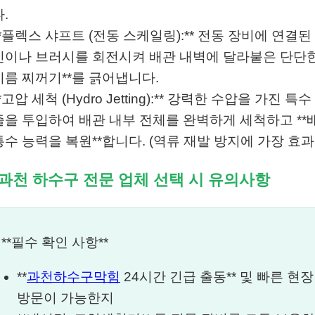
.
**플렉스 샤프트 (전동 스케일링):** 전동 장비에 연결된
인이나 브러시를 회전시켜 배관 내벽에 달라붙은 단단한 
기름 찌꺼기**를 긁어냅니다.
*고압 세척 (Hydro Jetting):** 강력한 수압을 가진 특수
즐을 투입하여 배관 내부 전체를 완벽하게 세척하고 **
통수 능력을 복원**합니다. (역류 재발 방지에 가장 효과
 과천 하수구 전문 업체 선택 시 유의사항
 **필수 확인 사항**
**
과천하수구막힘
24시간 긴급 출동** 및 빠른 현장
방문이 가능한지