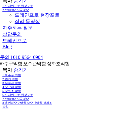
목차
숨기기
1
드레인프로 현장포토
2
YouTube 시공영상
드레인프로 현장포토
작업 동영상
자주하는 질문
상담문의
드레인프로
Blog
의 | 010-9564-0904
하수구막힘 오수관막힘 정화조막힘
목차
숨기기
1
하수구 막힘
2
변기 막힘
3
우수관 막힘
4
싱크대 막힘
5
정화조 막힘
6
드레인프로 현장포토
7
YouTube 시공영상
8
용인하수구막힘 오수관막힘 정화조
막힘