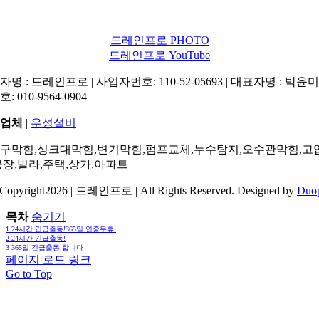
드레인프로 PHOTO
드레인프로 YouTube
명 : 드레인프로 | 사업자번호: 110-52-05693 | 대표자명 : 박윤미 
: 010-9564-0904
업체
|
우성설비
구막힘,싱크대막힘,변기막힘,펌프교체,누수탐지,오수관막힘,고
공장,빌라,주택,상가,아파트
Copyright2026 | 드레인프로 | All Rights Reserved. Designed by
Duo
목차
숨기기
1
24시간 긴급출동!365일 연중무휴!
2
24시간 긴급출동!
3
365일 긴급출동 합니다
페이지 로드 링크
Go to Top