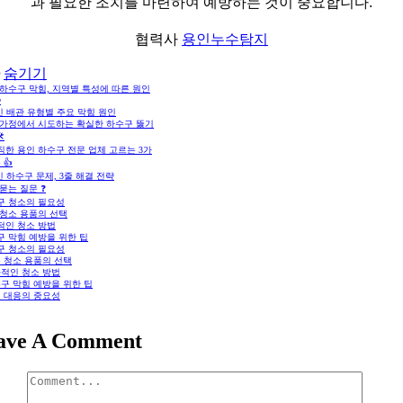
과 필요한 조치를 마련하여 예방하는 것이 중요합니다.
협력사
용인누수탐지
숨기기
하수구 막힘, 지역별 특성에 따른 원인

인 배관 유형별 주요 막힘 원인
 가정에서 시도하는 확실한 하수구 뚫기
️
직한 용인 하수구 전문 업체 고르는 3가
 👍
 하수구 문제, 3줄 해결 전략
묻는 질문 ❓
구 청소의 필요성
 청소 용품의 선택
적인 청소 방법
구 막힘 예방을 위한 팁
구 청소의 필요성
 청소 용품의 선택
적인 청소 방법
구 막힘 예방을 위한 팁
 대응의 중요성
ave A Comment