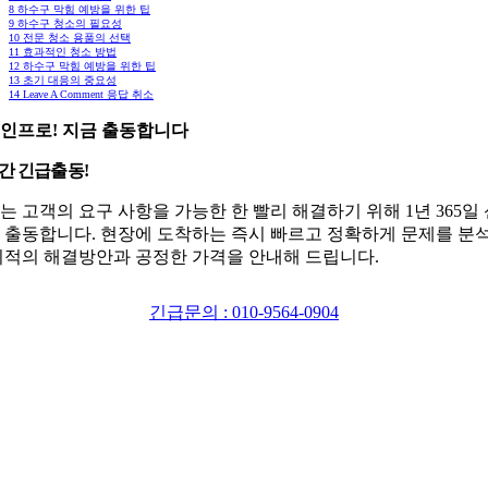
8
하수구 막힘 예방을 위한 팁
9
하수구 청소의 필요성
10
전문 청소 용품의 선택
11
효과적인 청소 방법
12
하수구 막힘 예방을 위한 팁
13
초기 대응의 중요성
14
Leave A Comment 응답 취소
인프로! 지금 출동합니다
시간 긴급출동!
는 고객의 요구 사항을 가능한 한 빨리 해결하기 위해 1년 365일
 출동합니다. 현장에 도착하는 즉시 빠르고 정확하게 문제를 분
최적의 해결방안과 공정한 가격을 안내해 드립니다.
긴급문의 : 010-9564-0904