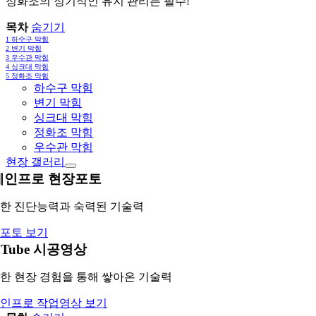
정화조의 정기적인 유지 관리는 필수!
목차
숨기기
1
하수구 막힘
2
변기 막힘
3
우수관 막힘
4
싱크대 막힘
5
정화조 막힘
하수구 막힘
변기 막힘
싱크대 막힘
정화조 막힘
우수관 막힘
현장 갤러리
레인프로 현장포토
한 진단능력과 숙력된 기술력
포토 보기
uTube 시공영상
한 현장 경험을 통해 쌓아온 기술력
인프로 작업영상 보기