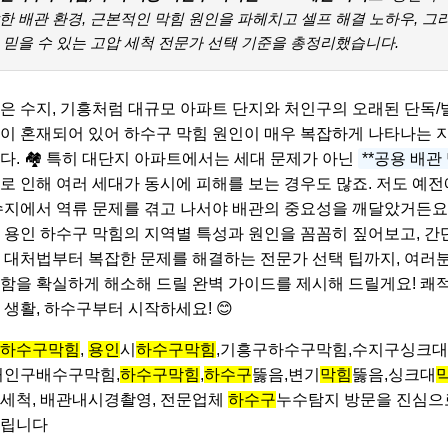
한 배관 환경, 근본적인 막힘 원인을 파헤치고 셀프 해결 노하우, 그
 믿을 수 있는 고압 세척 전문가 선택 기준을 총정리했습니다.
은 수지, 기흥처럼 대규모 아파트 단지와 처인구의 오래된 단독/
이 혼재되어 있어 하수구 막힘 원인이 매우 복잡하게 나타나는 
다. 🏘️ 특히 대단지 아파트에서는 세대 문제가 아닌
**공용 배관
로 인해 여러 세대가 동시에 피해를 보는 경우도 많죠. 저도 예전
수지에서 역류 문제를 겪고 나서야 배관의 중요성을 깨달았거든요.
 용인 하수구 막힘의 지역별 특성과 원인을 꼼꼼히 짚어보고, 간
 대처법부터 복잡한 문제를 해결하는 전문가 선택 팁까지, 여러
함을 확실하게 해소해 드릴 완벽 가이드를 제시해 드릴게요! 쾌
 생활, 하수구부터 시작하세요! 😊
하수구막힘
,
용인
시
하수구막힘
,기흥구하수구막힘,수지구싱크
처인구배수구막힘,
하수구막힘
,
하수구
뚫음,변기
막힘
뚫음,싱크대
세척, 배관내시경촬영, 전문업체
하수구
누수탐지 방문을 진심으
립니다