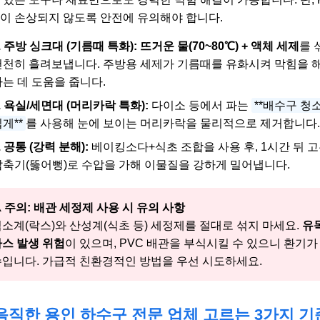
이 손상되지 않도록 안전에 유의해야 합니다.
. 주방 싱크대 (기름때 특화):
뜨거운 물(70~80℃) + 액체 세제
를 
천천히 흘려보냅니다. 주방용 세제가 기름때를 유화시켜 막힘을 
하는 데 도움을 줍니다.
. 욕실/세면대 (머리카락 특화):
다이소 등에서 파는
**배수구 청
게**
를 사용해 눈에 보이는 머리카락을 물리적으로 제거합니다.
. 공통 (강력 분해):
베이킹소다+식초 조합을 사용 후, 1시간 뒤 
압축기(뚫어뻥)로 수압을 가해 이물질을 강하게 밀어냅니다.
️ 주의: 배관 세정제 사용 시 유의 사항
소계(락스)와 산성계(식초 등) 세정제를 절대로 섞지 마세요.
유
스 발생 위험
이 있으며, PVC 배관을 부식시킬 수 있으니 환기가
수입니다. 가급적 친환경적인 방법을 우선 시도하세요.
음직한 용인 하수구 전문 업체 고르는 3가지 기