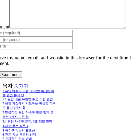
ment
ave my name, email, and website in this browser for the next time I
ent.
목차
숨기기
1
용인 하수구 막힘, 지역별 특성에 따
른 원인 분석 🧐
1.1
용인 배관 유형별 주요 막힘 원인
2
용인 가정에서 시도하는 확실한 하수
구 뚫기 3가지 🛠️
3
믿음직한 용인 하수구 전문 업체 고
르는 3가지 기준 👍
3.1
용인 하수구 문제, 3줄 해결 전략
4
자주 묻는 질문 ❓
5
하수구 청소의 필요성
6
전문 청소 용품의 선택
7
효과적인 청소 방법