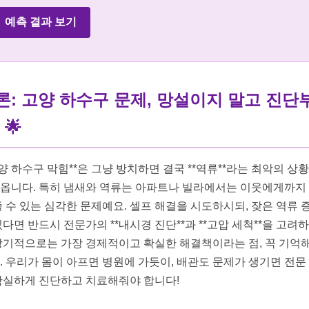
예측 결과 보기
론: 고양 하수구 문제, 망설이지 말고 진단
 🌟
고양 하수구 막힘**은 그냥 방치하면 결국 **역류**라는 최악의 상
옵니다. 특히 냄새와 역류는 아파트나 빌라에서는 이웃에게까지
줄 수 있는 심각한 문제예요. 셀프 해결을 시도하시되, 잦은 역류 
있다면 반드시 전문가의 **내시경 진단**과 **고압 세척**을 고려
장기적으로는 가장 경제적이고 확실한 해결책이라는 점, 꼭 기억해
. 우리가 몸이 아프면 병원에 가듯이, 배관도 문제가 생기면 전문
확실하게 진단하고 치료해줘야 합니다!