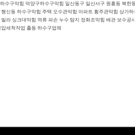
하수구막힘 덕양구하수구막힘 일산동구 일산서구 원흥동 북한동
 행신동 하수구막힘 주택 오수관막힘 아파트 횡주관막힘 상가
 빌라 싱크대막힘 역류 파손 누수 탐지 정화조막힘 배관 보수공사
고압세척작업 출동 하수구업체