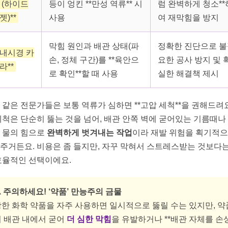
 (하이드
등이 엉킨 **만성 역류** 시
럼 완벽하게 청소**
젯)**
사용
여 재막힘을 방지
막힘 원인과 배관 상태(파
정확한 진단으로 
*내시경 카
손, 정체 구간)를 **육안으
요한 공사 방지 및 
라**
로 확인**할 때 사용
실한 해결책 제시
 같은 전문가들은 보통 역류가 심하면 **고압 세척**을 권해드려요
세척은 단순히 뚫는 것을 넘어, 배관 안쪽 벽에 굳어있는 기름때나
 물의 힘으로
완벽하게 벗겨내는 작업
이라 재발 위험을 획기적
주거든요. 비용은 좀 들지만, 자꾸 막혀서 스트레스받는 것보다는
효율적인 선택이에요.
️ 주의하세요! ‘약품’ 만능주의 금물
한 화학 약품을 자주 사용하면 일시적으로 뚫릴 수는 있지만, 약
이 배관 내에서 굳어
더 심한 막힘
을 유발하거나 **배관 자체를 손