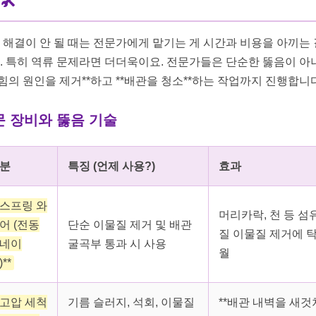
🛠️
 해결이 안 될 때는 전문가에게 맡기는 게 시간과 비용을 아끼는
. 특히 역류 문제라면 더더욱이요. 전문가들은 단순한 뚫음이 아
막힘의 원인을 제거**하고 **배관을 청소**하는 작업까지 진행합니다
문 장비와 뚫음 기술
분
특징 (언제 사용?)
효과
*스프링 와
머리카락, 천 등 섬
어 (전동
단순 이물질 제거 및 배관
질 이물질 제거에 
네이
굴곡부 통과 시 사용
월
**
*고압 세척
기름 슬러지, 석회, 이물질
**배관 내벽을 새것