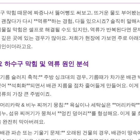
구 막힘 때문에 짜증나서 뚫어뻥도 써보고, 뜨거운 물도 부어봤
 괜찮다가 다시 **역류**하는 경험, 다들 있으시죠? 솔직히 말해서
이물질 막힘은 셀프로 해결될 수도 있지만, 역류가 반복된다면 문
 깊은 곳에 있는 경우가 많아요. 저희가 현장에 가보면 주로 아래
원인이더라고요.
 하수구 막힘 및 역류 원인 분석
*기름 슬러지 축적:** 주방 싱크대의 경우, 기름때가 차가운 배관
굳어 **석회화**되면서 배관 지름을 점차 줄어들게 만들어요. 이게
역류의 가장 큰 주범이죠.
*머리카락 & 비누 찌꺼기 뭉침:** 욕실이나 세탁실은 **머리카락*
누, 섬유 찌꺼기가 뭉쳐서 **엉킨 덩어리**를 형성해요. 이게 물
을 완전히 막아버려요.
*배관 파손 또는 기울기 문제:** 오래된 건물의 경우, 배관이 땅