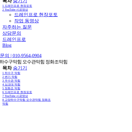
목차
숨기기
1
드레인프로 현장포토
2
YouTube 시공영상
드레인프로 현장포토
작업 동영상
자주하는 질문
상담문의
드레인프로
Blog
의 | 010-9564-0904
하수구막힘 오수관막힘 정화조막힘
목차
숨기기
1
하수구 막힘
2
변기 막힘
3
우수관 막힘
4
싱크대 막힘
5
정화조 막힘
6
드레인프로 현장포토
7
YouTube 시공영상
8
고양하수구막힘 오수관막힘 정화조
막힘