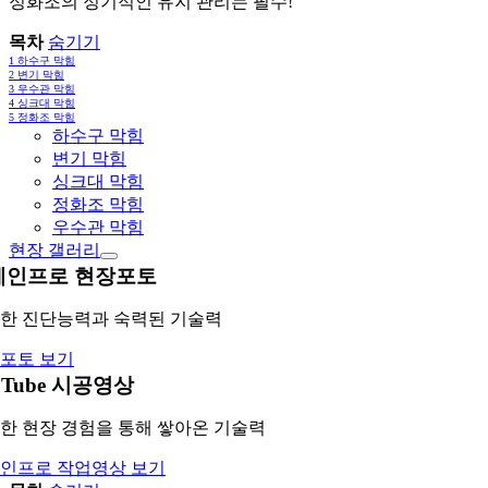
정화조의 정기적인 유지 관리는 필수!
목차
숨기기
1
하수구 막힘
2
변기 막힘
3
우수관 막힘
4
싱크대 막힘
5
정화조 막힘
하수구 막힘
변기 막힘
싱크대 막힘
정화조 막힘
우수관 막힘
현장 갤러리
레인프로 현장포토
한 진단능력과 숙력된 기술력
포토 보기
uTube 시공영상
한 현장 경험을 통해 쌓아온 기술력
인프로 작업영상 보기