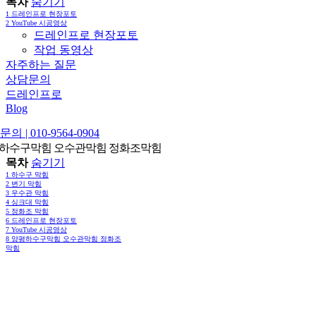
목차
숨기기
1
드레인프로 현장포토
2
YouTube 시공영상
드레인프로 현장포토
작업 동영상
자주하는 질문
상담문의
드레인프로
Blog
의 | 010-9564-0904
하수구막힘 오수관막힘 정화조막힘
목차
숨기기
1
하수구 막힘
2
변기 막힘
3
우수관 막힘
4
싱크대 막힘
5
정화조 막힘
6
드레인프로 현장포토
7
YouTube 시공영상
8
양평하수구막힘 오수관막힘 정화조
막힘