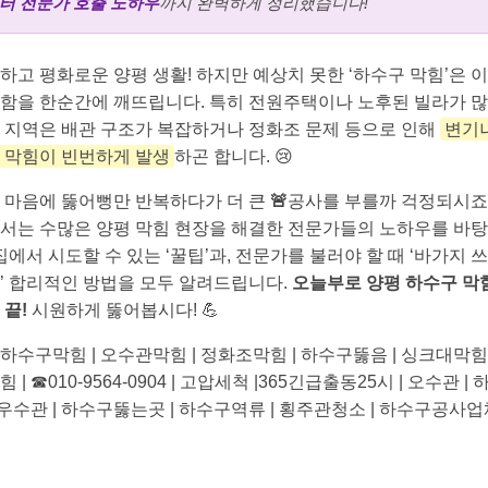
터 전문가 호출 노하우
까지 완벽하게 정리했습니다!
하고 평화로운 양평 생활! 하지만 예상치 못한 ‘하수구 막힘’은 
함을 한순간에 깨뜨립니다. 특히 전원주택이나 노후된 빌라가 
 지역은 배관 구조가 복잡하거나 정화조 문제 등으로 인해
변기
 막힘이 빈번하게 발생
하곤 합니다. 😢
 마음에 뚫어뻥만 반복하다가 더 큰
🚨
공사를 부를까 걱정되시죠
서는 수많은 양평 막힘 현장을 해결한 전문가들의 노하우를 바
 집에서 시도할 수 있는 ‘꿀팁’과, 전문가를 불러야 할 때 ‘바가지 
’ 합리적인 방법을 모두 알려드립니다.
오늘부로 양평 하수구 막
 끝!
시원하게 뚫어봅시다! 💪
하수구막힘 | 오수관막힘 | 정화조막힘 | 하수구뚫음 | 싱크대막힘 
 | ☎010-9564-0904 | 고압세척 |365긴급출동25시 | 오수관 | 
| 우수관 | 하수구뚫는곳 | 하수구역류 | 횡주관청소 | 하수구공사