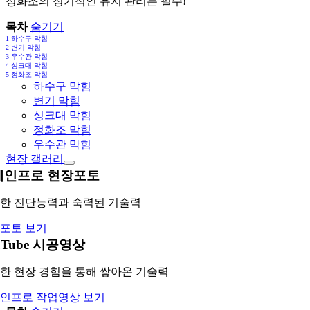
정화조의 정기적인 유지 관리는 필수!
목차
숨기기
1
하수구 막힘
2
변기 막힘
3
우수관 막힘
4
싱크대 막힘
5
정화조 막힘
하수구 막힘
변기 막힘
싱크대 막힘
정화조 막힘
우수관 막힘
현장 갤러리
레인프로 현장포토
한 진단능력과 숙력된 기술력
포토 보기
uTube 시공영상
한 현장 경험을 통해 쌓아온 기술력
인프로 작업영상 보기