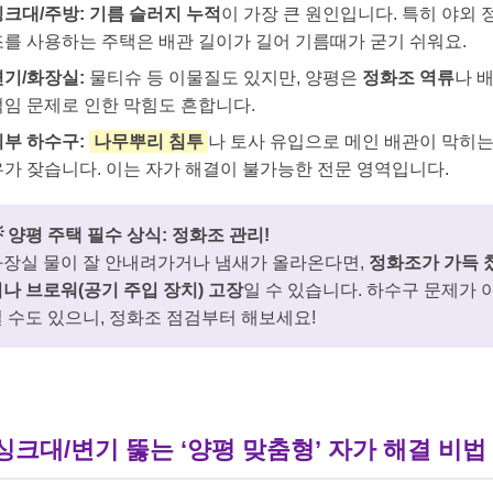
싱크대/주방:
기름 슬러지 누적
이 가장 큰 원인입니다. 특히 야외 
조를 사용하는 주택은 배관 길이가 길어 기름때가 굳기 쉬워요.
변기/화장실:
물티슈 등 이물질도 있지만, 양평은
정화조 역류
나 
꺾임 문제로 인한 막힘도 흔합니다.
외부 하수구:
나무뿌리 침투
나 토사 유입으로 메인 배관이 막히는
우가 잦습니다. 이는 자가 해결이 불가능한 전문 영역입니다.
 양평 주택 필수 상식: 정화조 관리!
화장실 물이 잘 안내려가거나 냄새가 올라온다면,
정화조가 가득 
나 브로워(공기 주입 장치) 고장
일 수 있습니다. 하수구 문제가 
 수도 있으니, 정화조 점검부터 해보세요!
 싱크대/변기 뚫는 ‘양평 맞춤형’ 자가 해결 비법 