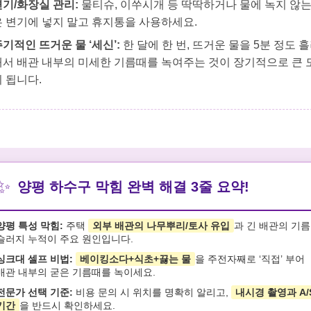
변기/화장실 관리:
물티슈, 이쑤시개 등 딱딱하거나 물에 녹지 않는
은 변기에 넣지 말고 휴지통을 사용하세요.
기적인 뜨거운 물 ‘세신’:
한 달에 한 번, 뜨거운 물을 5분 정도 
내서 배관 내부의 미세한 기름때를 녹여주는 것이 장기적으로 큰 
 됩니다.
✨
양평 하수구 막힘 완벽 해결 3줄 요약!
양평 특성 막힘:
주택
외부 배관의 나무뿌리/토사 유입
과 긴 배관의 기름
슬러지 누적이 주요 원인입니다.
싱크대 셀프 비법:
베이킹소다+식초+끓는 물
을 주전자째로 ‘직접’ 부어
배관 내부의 굳은 기름때를 녹이세요.
전문가 선택 기준:
비용 문의 시 위치를 명확히 알리고,
내시경 촬영과 A/
기간
을 반드시 확인하세요.