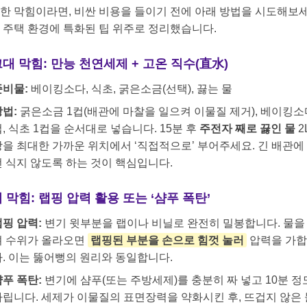
한 막힘이라면, 비싼 비용을 들이기 전에 아래 방법을 시도해보세
 주택 환경에 특화된 팁 위주로 정리했습니다.
대 막힘: 만능 천연세제 + 고온 직수(直水)
준비물:
베이킹소다, 식초, 굵은소금(선택), 끓는 물
방법:
굵은소금 1컵(배관에 마찰을 일으켜 이물질 제거), 베이킹소
, 식초 1컵을 순서대로 넣습니다. 15분 후
주전자 째로 끓인 물
2
상을 최대한 가까운 위치에서 ‘직접적으로’ 부어주세요. 긴 배관에
전 식지 않도록 하는 것이 핵심입니다.
 막힘: 랩핑 압력 활용 또는 ‘샴푸 폭탄’
랩핑 압력:
변기 윗부분을 랩이나 비닐로 완전히 밀봉합니다. 물을
려 수위가 올라오면
랩핑된 부분을 손으로 힘껏 눌러
압력을 가
다. 이는 뚫어뻥의 원리와 동일합니다.
샴푸 폭탄:
변기에 샴푸(또는 주방세제)를 충분히 짜 넣고 10분 정
다립니다. 세제가 이물질의 표면장력을 약화시킨 후, 뜨겁지 않은