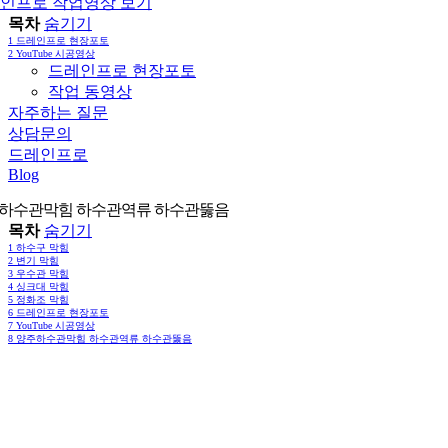
인프로 작업영상 보기
목차
숨기기
1
드레인프로 현장포토
2
YouTube 시공영상
드레인프로 현장포토
작업 동영상
자주하는 질문
상담문의
드레인프로
Blog
하수관막힘 하수관역류 하수관뚫음
목차
숨기기
1
하수구 막힘
2
변기 막힘
3
우수관 막힘
4
싱크대 막힘
5
정화조 막힘
6
드레인프로 현장포토
7
YouTube 시공영상
8
양주하수관막힘 하수관역류 하수관뚫음