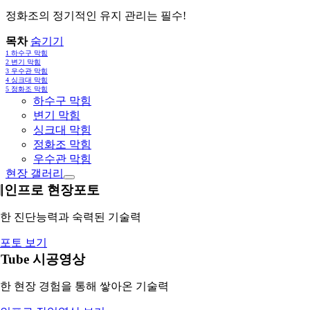
정화조의 정기적인 유지 관리는 필수!
목차
숨기기
1
하수구 막힘
2
변기 막힘
3
우수관 막힘
4
싱크대 막힘
5
정화조 막힘
하수구 막힘
변기 막힘
싱크대 막힘
정화조 막힘
우수관 막힘
현장 갤러리
레인프로 현장포토
한 진단능력과 숙력된 기술력
포토 보기
uTube 시공영상
한 현장 경험을 통해 쌓아온 기술력