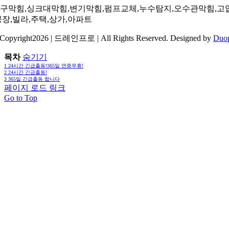
구막힘,싱크대막힘,변기막힘,펌프교체,누수탐지,오수관막힘,고
공장,빌라,주택,상가,아파트
Copyright2026 | 드레인프로 | All Rights Reserved. Designed by
Duo
목차
숨기기
1
24시간 긴급출동!365일 연중무휴!
2
24시간 긴급출동!
3
365일 긴급출동 합니다
페이지 로드 링크
Go to Top