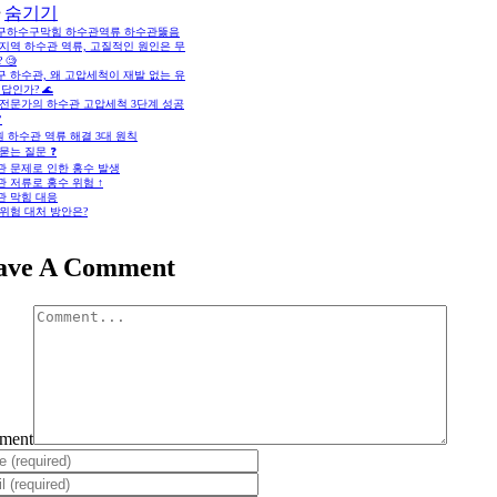
숨기기
구하수구막힘 하수관역류 하수관뚫음
지역 하수관 역류, 고질적인 원인은 무
 🧐
 하수관, 왜 고압세척이 재발 없는 유
답인가? 🌊
 전문가의 하수관 고압세척 3단계 성공

 하수관 역류 해결 3대 원칙
묻는 질문 ❓
관 문제로 인한 홍수 발생
 저류로 홍수 위험 ↑
관 막힘 대응
위험 대처 방안은?
ave A Comment
ment