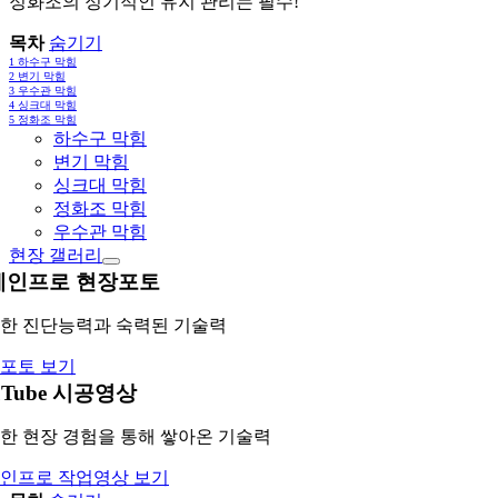
정화조의 정기적인 유지 관리는 필수!
목차
숨기기
1
하수구 막힘
2
변기 막힘
3
우수관 막힘
4
싱크대 막힘
5
정화조 막힘
하수구 막힘
변기 막힘
싱크대 막힘
정화조 막힘
우수관 막힘
현장 갤러리
레인프로 현장포토
한 진단능력과 숙력된 기술력
포토 보기
uTube 시공영상
한 현장 경험을 통해 쌓아온 기술력
인프로 작업영상 보기