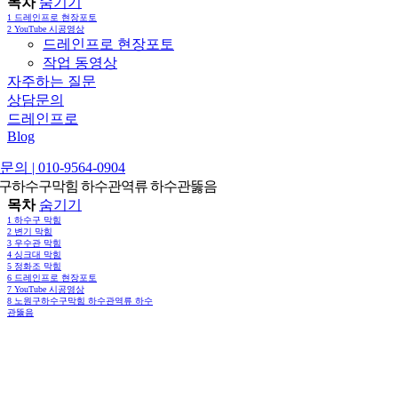
목차
숨기기
1
드레인프로 현장포토
2
YouTube 시공영상
드레인프로 현장포토
작업 동영상
자주하는 질문
상담문의
드레인프로
Blog
의 | 010-9564-0904
구하수구막힘 하수관역류 하수관뚫음
목차
숨기기
1
하수구 막힘
2
변기 막힘
3
우수관 막힘
4
싱크대 막힘
5
정화조 막힘
6
드레인프로 현장포토
7
YouTube 시공영상
8
노원구하수구막힘 하수관역류 하수
관뚫음