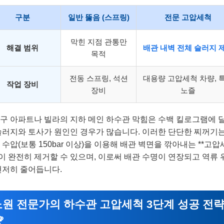
구분
일반 뚫음 (스프링)
전문 고압세척
막힌 지점 관통만
해결 범위
배관 내벽 전체 슬러지 
목적
전동 스프링, 석션
대용량 고압세척 차량, 
작업 장비
장비
노즐
구 아파트나 빌라의 지하 메인 하수관 막힘은 수백 킬로그램에 
슬러지와 토사가 원인인 경우가 많습니다. 이러한 단단한 찌꺼기는
 수압(보통 150bar 이상)을 이용해 배관 벽면을 깎아내는 **고
만이 완전히 제거할 수 있으며, 이로써 배관 수명이 연장되고 역류 
현저히 줄어듭니다.
노원 전문가의 하수관 고압세척 3단계 성공 전
