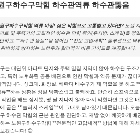
원구하수구막힘 하수관역류 하수관뚫음
원구하수구막힘 역류 비상! 잦은 막힘으로 고통받고 있다면?
노원 
파트 및 주택가의 고질적인 하수관 막힘 원인(유지방, 스케일)을 정
단하고, **하수관 뚫음**을 넘어선 **전문 고압세척** 솔루션으로 역
 완벽하게 방지하는 노하우와 합리적인 비용 가이드를 제공합니다.
구는 대단위 아파트 단지와 주택 밀집 지역이 많아 하수관 구조가
고, 특히 노후화된 공동 배관으로 인한 막힘과 역류 문제가 끊이
지역입니다. 싱크대, 화장실, 베란다 배수구가 제 역할을 못 하고 *
역류**하는 상황은 정말 당황스럽고 불쾌하죠. 단순히 스프링으로 *
** 작업을 해도 잠시뿐, 몇 달 지나지 않아 다시 막힌다면 그것은 
에 굳은 **’슬러지 스케일’**이 그대로 남아있기 때문입니다. 오
구 하수관 막힘의 근본 원인을 진단하고, 재발 없이 깨끗하게 배
하는 노원구하수구막힘 **전문적인 고압세척** 방법에 대해 자
보겠습니다! 😊