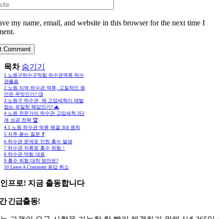
ave my name, email, and website in this browser for the next time I
ent.
목차
숨기기
1
노원구하수구막힘 하수관역류 하수
관뚫음
2
노원 지역 하수관 역류, 고질적인 원
인은 무엇인가? 🧐
3
노원구 하수관, 왜 고압세척이 재발
없는 유일한 해답인가? 🌊
4
노원 전문가의 하수관 고압세척 3단
계 성공 전략 🏆
4.1
노원 하수관 역류 해결 3대 원칙
5
자주 묻는 질문 ❓
6
하수관 문제로 인한 홍수 발생
7
하수관 저류로 홍수 위험 ↑
8
하수관 막힘 대응
9
홍수 위험 대처 방안은?
10
Leave A Comment 응답 취소
인프로! 지금 출동합니다
시간 긴급출동!