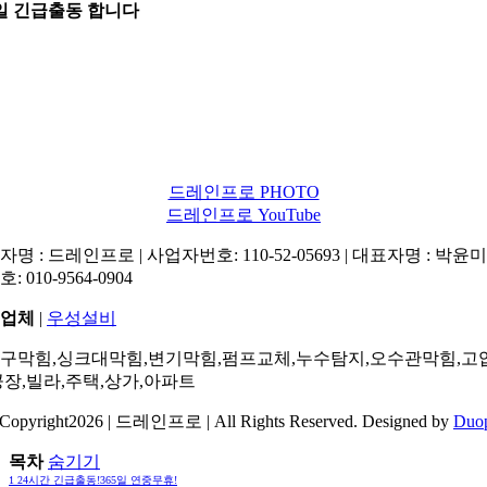
5일 긴급출동 합니다
드레인프로 PHOTO
드레인프로 YouTube
명 : 드레인프로 | 사업자번호: 110-52-05693 | 대표자명 : 박윤미 
: 010-9564-0904
업체
|
우성설비
구막힘,싱크대막힘,변기막힘,펌프교체,누수탐지,오수관막힘,고
공장,빌라,주택,상가,아파트
Copyright2026 | 드레인프로 | All Rights Reserved. Designed by
Duo
목차
숨기기
1
24시간 긴급출동!365일 연중무휴!