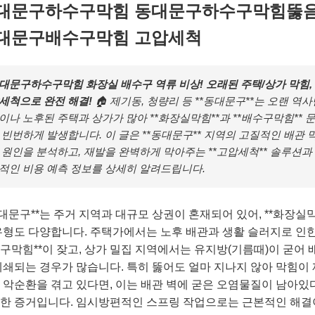
대문구하수구막힘 동대문구하수구막힘뚫
대문구배수구막힘 고압세척
대문구하수구막힘 화장실 배수구 역류 비상! 오래된 주택/상가 막힘,
세척으로 완전 해결!
🏠 제기동, 청량리 등 **동대문구**는 오랜 역
이나 노후된 주택과 상가가 많아 **화장실막힘**과 **배수구막힘** 
 빈번하게 발생합니다. 이 글은 **동대문구** 지역의 고질적인 배관 
 원인을 분석하고, 재발을 완벽하게 막아주는 **고압세척** 솔루션과
적인 비용 예측 정보를 상세히 알려드립니다.
동대문구**는 주거 지역과 대규모 상권이 혼재되어 있어, **화장실막
유형도 다양합니다. 주택가에서는 노후 배관과 생활 슬러지로 인한 
구막힘**이 잦고, 상가 밀집 지역에서는 유지방(기름때)이 굳어 
폐쇄되는 경우가 많습니다. 특히 뚫어도 얼마 지나지 않아 막힘이
 악순환을 겪고 있다면, 이는 배관 벽에 굳은 오염물질이 남아있
한 증거입니다. 임시방편적인 스프링 작업으로는 근본적인 해결