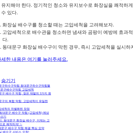
 유지해야 한다. 정기적인 청소와 유지보수로 화장실을 쾌적하게
 수 있다.
화장실 배수구를 청소할 때는 고압세척을 고려해보자.
고압세척으로 배수관을 청소하면 냄새와 곰팡이 예방에 효과
다.
동대문구 화장실 배수구이 막힌 경우, 즉시 고압세척을 실시하자
자세한 내용은 여기를 눌러주세요.
숨기기
문구하수구막힘 동대문구하수구막힘뚫
대문구배수구막힘 고압세척
구 배수구 막힘, 잦은 재발의 3가지 원
문구의 복합 막힘: 고압세척이 유일한
압세척의 차별화된 장점
 동대문구 배수구 막힘 (고압세척) 예상
계산기
: 동대문구 화장실 배수구, 이제는 고
으로 쾌적하게! ✨
대문구 배수구 막힘 해결 핵심 요약
실 배수구 서비스 요청!