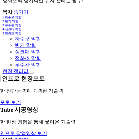
정화조의 정기적인 유지 관리는 필수!
목차
숨기기
1
하수구 막힘
2
변기 막힘
3
우수관 막힘
4
싱크대 막힘
5
정화조 막힘
하수구 막힘
변기 막힘
싱크대 막힘
정화조 막힘
우수관 막힘
현장 갤러리
레인프로 현장포토
한 진단능력과 숙력된 기술력
포토 보기
uTube 시공영상
한 현장 경험을 통해 쌓아온 기술력
인프로 작업영상 보기