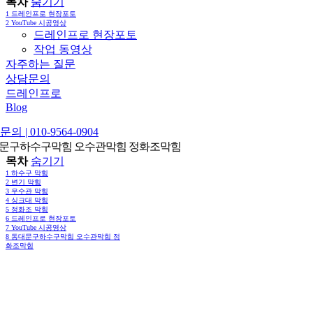
목차
숨기기
1
드레인프로 현장포토
2
YouTube 시공영상
드레인프로 현장포토
작업 동영상
자주하는 질문
상담문의
드레인프로
Blog
의 | 010-9564-0904
문구하수구막힘 오수관막힘 정화조막힘
목차
숨기기
1
하수구 막힘
2
변기 막힘
3
우수관 막힘
4
싱크대 막힘
5
정화조 막힘
6
드레인프로 현장포토
7
YouTube 시공영상
8
동대문구하수구막힘 오수관막힘 정
화조막힘