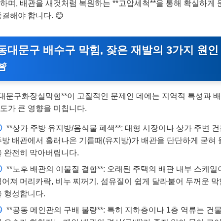
하며, 배관을 새것처럼 복원하는 **고압세척**을 통해 확실하게 
종결해야 합니다. 😊
동대문구 배수구 막힘, 잦은 재발의 3가지 원인
🚨
동대문구화장실막힘**이 고질적인 문제인 데에는 지역적 특성과 
도가 큰 영향을 미칩니다.
①
**상가 주방 유지방/음식물 폐색**: 대형 시장이나 상가 주변 
주방 배관에서 흘러나온 기름때(유지방)가 배관을 단단하게 굳혀 
을 완전히 막아버립니다.
②
**노후 배관의 이물질 결합**: 오래된 주택의 배관 내부 스케일
칠어져 머리카락, 비누 찌꺼기, 섬유질이 쉽게 달라붙어 두꺼운 
을 형성합니다.
③
**공동 메인관의 구배 불량**: 특히 지하층이나 1층 역류는 건물