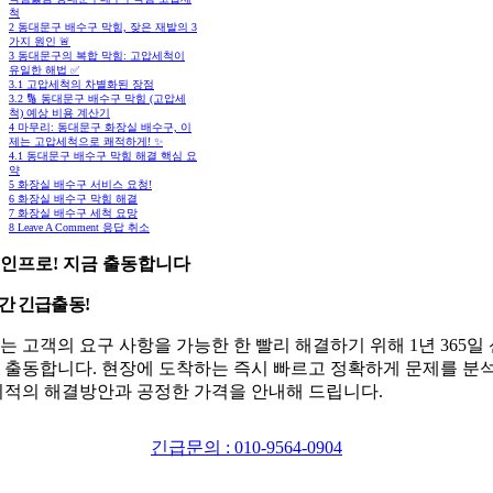
척
2
동대문구 배수구 막힘, 잦은 재발의 3
가지 원인 🚨
3
동대문구의 복합 막힘: 고압세척이
유일한 해법 ✅
3.1
고압세척의 차별화된 장점
3.2
🔢 동대문구 배수구 막힘 (고압세
척) 예상 비용 계산기
4
마무리: 동대문구 화장실 배수구, 이
제는 고압세척으로 쾌적하게! ✨
4.1
동대문구 배수구 막힘 해결 핵심 요
약
5
화장실 배수구 서비스 요청!
6
화장실 배수구 막힘 해결
7
화장실 배수구 세척 요망
8
Leave A Comment 응답 취소
인프로! 지금 출동합니다
시간 긴급출동!
는 고객의 요구 사항을 가능한 한 빨리 해결하기 위해 1년 365일
 출동합니다. 현장에 도착하는 즉시 빠르고 정확하게 문제를 분
최적의 해결방안과 공정한 가격을 안내해 드립니다.
긴급문의 : 010-9564-0904