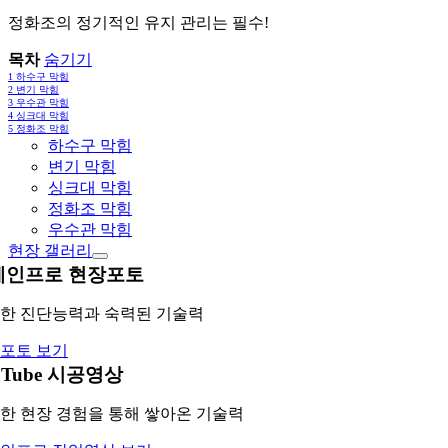
정화조의 정기적인 유지 관리는 필수!
목차
숨기기
1
하수구 막힘
2
변기 막힘
3
우수관 막힘
4
싱크대 막힘
5
정화조 막힘
하수구 막힘
변기 막힘
싱크대 막힘
정화조 막힘
우수관 막힘
현장 갤러리
레인프로 현장포토
한 진단능력과 숙력된 기술력
포토 보기
uTube 시공영상
한 현장 경험을 통해 쌓아온 기술력