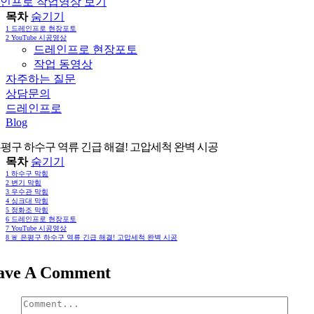
인프로 작업영상 보기
목차
숨기기
1
드레인프로 현장포토
2
YouTube 시공영상
드레인프로 현장포토
작업 동영상
자주하는 질문
상담문의
드레인프로
Blog
 은평구 하수구 역류 긴급 해결! 고압세척 완벽 시공
목차
숨기기
1
하수구 막힘
2
변기 막힘
3
우수관 막힘
4
싱크대 막힘
5
정화조 막힘
6
드레인프로 현장포토
7
YouTube 시공영상
8
🚨 은평구 하수구 역류 긴급 해결! 고압세척 완벽 시공
ave A Comment