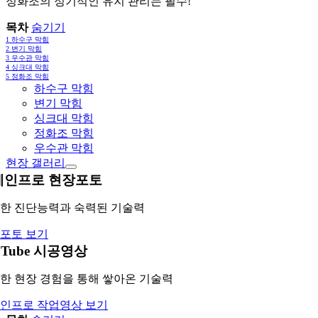
정화조의 정기적인 유지 관리는 필수!
목차
숨기기
1
하수구 막힘
2
변기 막힘
3
우수관 막힘
4
싱크대 막힘
5
정화조 막힘
하수구 막힘
변기 막힘
싱크대 막힘
정화조 막힘
우수관 막힘
현장 갤러리
레인프로 현장포토
한 진단능력과 숙력된 기술력
포토 보기
uTube 시공영상
한 현장 경험을 통해 쌓아온 기술력
인프로 작업영상 보기