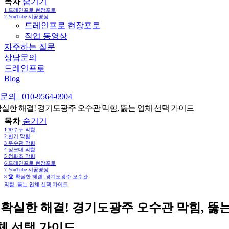
목차
숨기기
1
드레인프로 현장포토
2
YouTube 시공영상
드레인프로 현장포토
작업 동영상
자주하는 질문
상담문의
드레인프로
Blog
의 | 010-9564-0904
 확실한 해결! 경기도광주 오수관 막힘, 뚫는 업체 선택 가이드
목차
숨기기
1
하수구 막힘
2
변기 막힘
3
우수관 막힘
4
싱크대 막힘
5
정화조 막힘
6
드레인프로 현장포토
7
YouTube 시공영상
8
🏆 확실한 해결! 경기도광주 오수관
막힘, 뚫는 업체 선택 가이드
 확실한 해결! 경기도광주 오수관 막힘, 뚫
체 선택 가이드