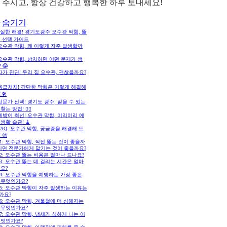
 주시고, 항상 건강하고 행복한 하루 보내세요!
숨기기
확실한 해결! 경기도광주 오수관 막힘, 뚫
체 선택 가이드
 오수관 막힘, 왜 이렇게 자주 발생할까
 오수관 막힘, 방치하면 어떤 문제가 생
 😱
 자가 진단! 우리 집 오수관, 괜찮을까요?
 응급처치! 간단한 막힘은 이렇게 해결해
🛠️
 전문가 선택! 경기도 광주, 믿을 수 있는
는 방법! 🕵️‍♀️
 예방이 최선! 오수관 막힘, 미리미리 예
생활 습관! 🧹
 FAQ: 오수관 막힘, 궁금증을 해결해 드
 🤔
1: 오수관 막힘, 직접 뚫는 것이 좋을까
아니면 전문가에게 맡기는 것이 좋을까요?
2: 오수관 뚫는 비용은 얼마나 드나요?
3: 오수관 뚫는 데 걸리는 시간은 얼마
요?
4: 오수관 막힘을 예방하는 가장 좋은
 무엇인가요?
5: 오수관 막힘이 자주 발생하는 이유는
가요?
6: 오수관 막힘, 겨울철에 더 심해지는
 무엇인가요?
7: 오수관 막힘, 냄새가 심하게 나는 이
무엇인가요?