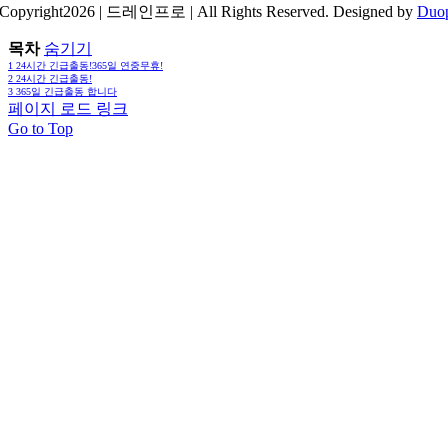
Copyright2026 | 드레인프로 | All Rights Reserved. Designed by
Duo
목차
숨기기
1
24시간 긴급출동!365일 연중무휴!
2
24시간 긴급출동!
3
365일 긴급출동 합니다
페이지 로드 링크
Go to Top