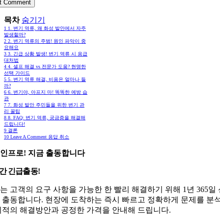
목차
숨기기
1
1. 변기 역류, 왜 화성 발안에서 자주
발생할까?
2
2. 변기 역류의 주범! 원인 파악이 중
요해요
3
3. 긴급 상황 발생! 변기 역류 시 응급
대처법
4
4. 셀프 해결 vs 전문가 도움? 현명한
선택 가이드
5
5. 변기 역류 해결, 비용은 얼마나 들
까?
6
6. 변기야, 아프지 마! 똑똑한 예방 습
관
7
7. 화성 발안 주민들을 위한 변기 관
리 꿀팁
8
8. FAQ: 변기 역류, 궁금증을 해결해
드립니다!
9
결론
10
Leave A Comment 응답 취소
인프로! 지금 출동합니다
시간 긴급출동!
는 고객의 요구 사항을 가능한 한 빨리 해결하기 위해 1년 365일
 출동합니다. 현장에 도착하는 즉시 빠르고 정확하게 문제를 분
최적의 해결방안과 공정한 가격을 안내해 드립니다.