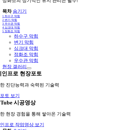
정화조의 정기적인 유지 관리는 필수!
목차
숨기기
1
하수구 막힘
2
변기 막힘
3
우수관 막힘
4
싱크대 막힘
5
정화조 막힘
하수구 막힘
변기 막힘
싱크대 막힘
정화조 막힘
우수관 막힘
현장 갤러리
레인프로 현장포토
한 진단능력과 숙력된 기술력
포토 보기
uTube 시공영상
한 현장 경험을 통해 쌓아온 기술력
인프로 작업영상 보기