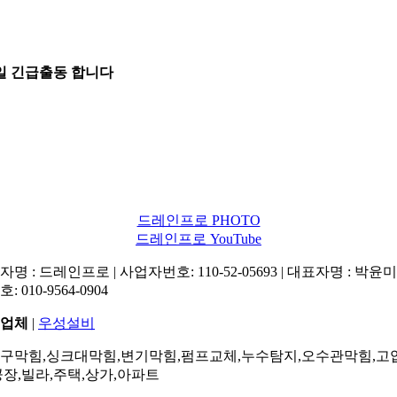
5일 긴급출동 합니다
드레인프로 PHOTO
드레인프로 YouTube
명 : 드레인프로 | 사업자번호: 110-52-05693 | 대표자명 : 박윤미 
: 010-9564-0904
업체
|
우성설비
구막힘,싱크대막힘,변기막힘,펌프교체,누수탐지,오수관막힘,고
공장,빌라,주택,상가,아파트