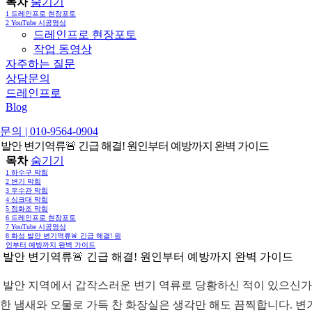
목차
숨기기
1
드레인프로 현장포토
2
YouTube 시공영상
드레인프로 현장포토
작업 동영상
자주하는 질문
상담문의
드레인프로
Blog
의 | 010-9564-0904
 발안 변기역류🚨 긴급 해결! 원인부터 예방까지 완벽 가이드
목차
숨기기
1
하수구 막힘
2
변기 막힘
3
우수관 막힘
4
싱크대 막힘
5
정화조 막힘
6
드레인프로 현장포토
7
YouTube 시공영상
8
화성 발안 변기역류🚨 긴급 해결! 원
인부터 예방까지 완벽 가이드
 발안 변기역류🚨 긴급 해결! 원인부터 예방까지 완벽 가이드
 발안 지역에서 갑작스러운 변기 역류로 당황하신 적이 있으신가
한 냄새와 오물로 가득 찬 화장실은 생각만 해도 끔찍합니다. 변