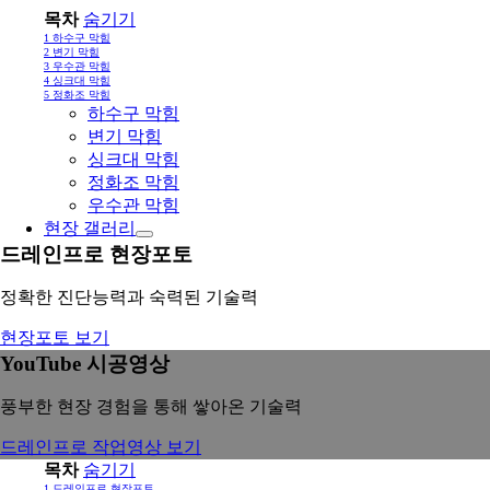
목차
숨기기
1
하수구 막힘
2
변기 막힘
3
우수관 막힘
4
싱크대 막힘
5
정화조 막힘
하수구 막힘
변기 막힘
싱크대 막힘
정화조 막힘
우수관 막힘
현장 갤러리
드레인프로 현장포토
정확한 진단능력과 숙력된 기술력
현장포토 보기
YouTube 시공영상
풍부한 현장 경험을 통해 쌓아온 기술력
드레인프로 작업영상 보기
목차
숨기기
1
드레인프로 현장포토