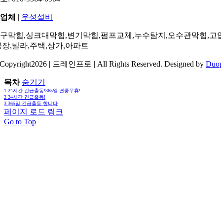
업체
|
우성설비
구막힘,싱크대막힘,변기막힘,펌프교체,누수탐지,오수관막힘,고
공장,빌라,주택,상가,아파트
Copyright2026 | 드레인프로 | All Rights Reserved. Designed by
Duo
목차
숨기기
1
24시간 긴급출동!365일 연중무휴!
2
24시간 긴급출동!
3
365일 긴급출동 합니다
페이지 로드 링크
Go to Top