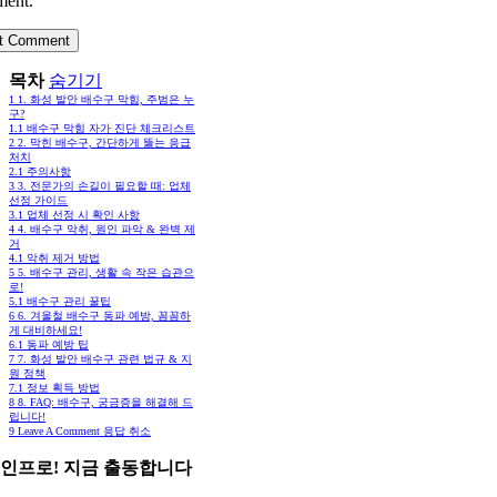
ent.
목차
숨기기
1
1. 화성 발안 배수구 막힘, 주범은 누
구?
1.1
배수구 막힘 자가 진단 체크리스트
2
2. 막힌 배수구, 간단하게 뚫는 응급
처치
2.1
주의사항
3
3. 전문가의 손길이 필요할 때: 업체
선정 가이드
3.1
업체 선정 시 확인 사항
4
4. 배수구 악취, 원인 파악 & 완벽 제
거
4.1
악취 제거 방법
5
5. 배수구 관리, 생활 속 작은 습관으
로!
5.1
배수구 관리 꿀팁
6
6. 겨울철 배수구 동파 예방, 꼼꼼하
게 대비하세요!
6.1
동파 예방 팁
7
7. 화성 발안 배수구 관련 법규 & 지
원 정책
7.1
정보 획득 방법
8
8. FAQ: 배수구, 궁금증을 해결해 드
립니다!
9
Leave A Comment 응답 취소
인프로! 지금 출동합니다