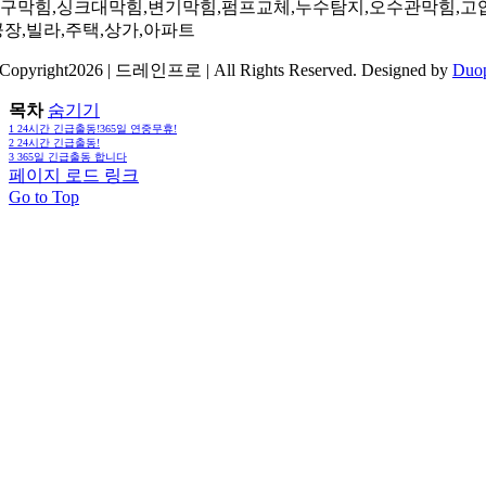
구막힘,싱크대막힘,변기막힘,펌프교체,누수탐지,오수관막힘,고
공장,빌라,주택,상가,아파트
Copyright2026 | 드레인프로 | All Rights Reserved. Designed by
Duo
목차
숨기기
1
24시간 긴급출동!365일 연중무휴!
2
24시간 긴급출동!
3
365일 긴급출동 합니다
페이지 로드 링크
Go to Top