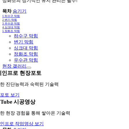
정화조의 정기적인 유지 관리는 필수!
목차
숨기기
1
하수구 막힘
2
변기 막힘
3
우수관 막힘
4
싱크대 막힘
5
정화조 막힘
하수구 막힘
변기 막힘
싱크대 막힘
정화조 막힘
우수관 막힘
현장 갤러리
레인프로 현장포토
한 진단능력과 숙력된 기술력
포토 보기
uTube 시공영상
한 현장 경험을 통해 쌓아온 기술력
인프로 작업영상 보기