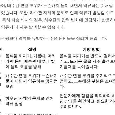
들어, 배수관 연결 부위가 느슨해져 물이 새면서 역류하는 것처럼
 있습니다. 또한, 하수관 자체의 문제로 인해 역류가 발생할 수도
. 특히 저층 세대의 경우, 하수관의 압력 변화에 민감하게 반응하
 역류가 더 자주 발생할 수 있습니다.
은 씽크대 역류를 유발하는 주요 원인들을 정리한 표입니다.
인
설명
예방 방법
수
음식물 찌꺼기, 기름때, 머리
음식물 찌꺼기는 반드시 걸러서
막
카락 등이 배수관 내부에 쌓
리고, 뜨거운 물을 자주 흘려보
여 물의 흐름을 방해
기름때를 녹여줍니다.
수
배수관 연결 부위가 느슨해져
배수관 연결 부위를 주기적으로
연
물이 새면서 역류하는 것처럼
검하고, 느슨해진 부분은 조여
불
보임
다.
수
전문가에게 점검을 의뢰하여 
하수관 자체의 문제로 인해
문
관 상태를 확인하고, 필요한 경
역류 발생
수리합니다.
관