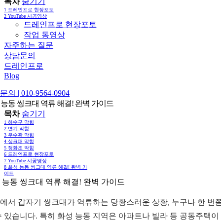
목차
숨기기
1
드레인프로 현장포토
2
YouTube 시공영상
드레인프로 현장포토
작업 동영상
자주하는 질문
상담문의
드레인프로
Blog
의 | 010-9564-0904
 능동 씽크대 역류 해결! 완벽 가이드
목차
숨기기
1
하수구 막힘
2
변기 막힘
3
우수관 막힘
4
싱크대 막힘
5
정화조 막힘
6
드레인프로 현장포토
7
YouTube 시공영상
8
화성 능동 씽크대 역류 해결! 완벽 가
이드
 능동 씽크대 역류 해결! 완벽 가이드
에서 갑자기 씽크대가 역류하는 당황스러운 상황, 누구나 한 번쯤
수 있습니다. 특히 화성 능동 지역은 아파트나 빌라 등 공동주택이