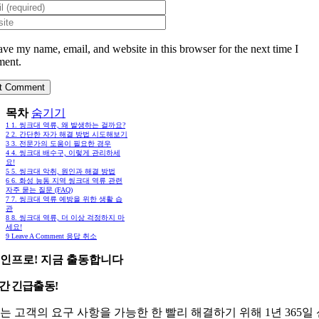
ave my name, email, and website in this browser for the next time I
ent.
목차
숨기기
1
1. 씽크대 역류, 왜 발생하는 걸까요?
2
2. 간단한 자가 해결 방법 시도해보기
3
3. 전문가의 도움이 필요한 경우
4
4. 씽크대 배수구, 이렇게 관리하세
요!
5
5. 씽크대 악취, 원인과 해결 방법
6
6. 화성 능동 지역 씽크대 역류 관련
자주 묻는 질문 (FAQ)
7
7. 씽크대 역류 예방을 위한 생활 습
관
8
8. 씽크대 역류, 더 이상 걱정하지 마
세요!
9
Leave A Comment 응답 취소
인프로! 지금 출동합니다
시간 긴급출동!
는 고객의 요구 사항을 가능한 한 빨리 해결하기 위해 1년 365일