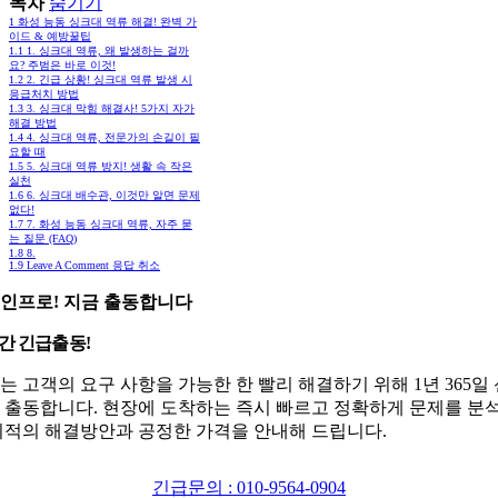
목차
숨기기
1
화성 능동 싱크대 역류 해결! 완벽 가
이드 & 예방꿀팁
1.1
1. 싱크대 역류, 왜 발생하는 걸까
요? 주범은 바로 이것!
1.2
2. 긴급 상황! 싱크대 역류 발생 시
응급처치 방법
1.3
3. 싱크대 막힘 해결사! 5가지 자가
해결 방법
1.4
4. 싱크대 역류, 전문가의 손길이 필
요할 때
1.5
5. 싱크대 역류 방지! 생활 속 작은
실천
1.6
6. 싱크대 배수관, 이것만 알면 문제
없다!
1.7
7. 화성 능동 싱크대 역류, 자주 묻
는 질문 (FAQ)
1.8
8.
1.9
Leave A Comment 응답 취소
인프로! 지금 출동합니다
시간 긴급출동!
는 고객의 요구 사항을 가능한 한 빨리 해결하기 위해 1년 365일
 출동합니다. 현장에 도착하는 즉시 빠르고 정확하게 문제를 분
최적의 해결방안과 공정한 가격을 안내해 드립니다.
긴급문의 : 010-9564-0904