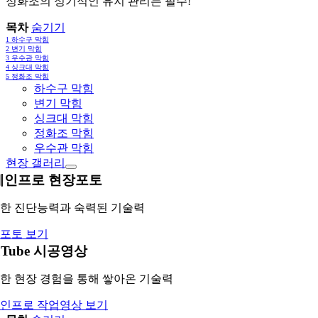
정화조의 정기적인 유지 관리는 필수!
목차
숨기기
1
하수구 막힘
2
변기 막힘
3
우수관 막힘
4
싱크대 막힘
5
정화조 막힘
하수구 막힘
변기 막힘
싱크대 막힘
정화조 막힘
우수관 막힘
현장 갤러리
레인프로 현장포토
한 진단능력과 숙력된 기술력
포토 보기
uTube 시공영상
한 현장 경험을 통해 쌓아온 기술력
인프로 작업영상 보기