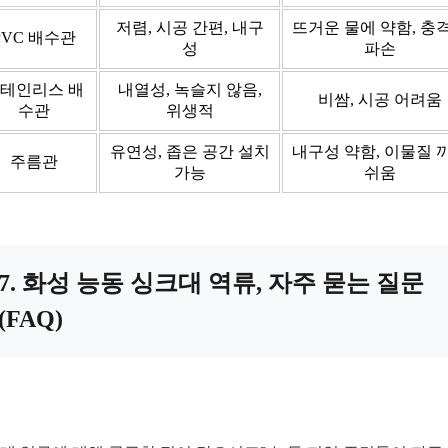
저렴, 시공 간편, 내구
뜨거운 물에 약함, 충
PVC 배수관
성
파손
테인리스 배
내열성, 녹슬지 않음,
비쌈, 시공 어려움
수관
위생적
유연성, 좁은 공간 설치
내구성 약함, 이물질 
주름관
가능
쉬움
7. 화성 능동 싱크대 역류, 자주 묻는 질문
(FAQ)