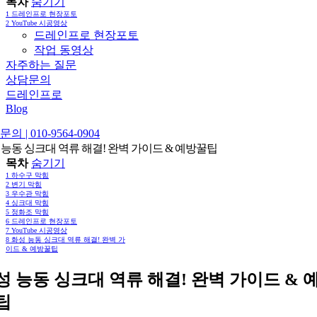
목차
숨기기
1
드레인프로 현장포토
2
YouTube 시공영상
드레인프로 현장포토
작업 동영상
자주하는 질문
상담문의
드레인프로
Blog
의 | 010-9564-0904
 능동 싱크대 역류 해결! 완벽 가이드 & 예방꿀팁
목차
숨기기
1
하수구 막힘
2
변기 막힘
3
우수관 막힘
4
싱크대 막힘
5
정화조 막힘
6
드레인프로 현장포토
7
YouTube 시공영상
8
화성 능동 싱크대 역류 해결! 완벽 가
이드 & 예방꿀팁
성 능동 싱크대 역류 해결! 완벽 가이드 & 
팁