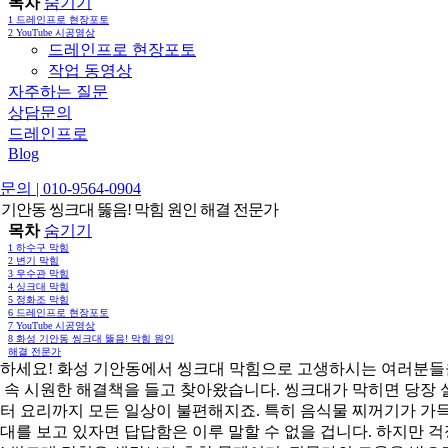
목차
숨기기
1
드레인프로 현장포토
2
YouTube 시공영상
드레인프로 현장포토
작업 동영상
자주하는 질문
상담문의
드레인프로
Blog
의 | 010-9564-0904
 기안동 씽크대 뚫음! 막힘 원인 해결 전문가
목차
숨기기
1
하수구 막힘
2
변기 막힘
3
우수관 막힘
4
싱크대 막힘
5
정화조 막힘
6
드레인프로 현장포토
7
YouTube 시공영상
8
화성 기안동 씽크대 뚫음! 막힘 원인
해결 전문가
하세요! 화성 기안동에서 씽크대 막힘으로 고생하시는 여러분들
 속 시원한 해결책을 들고 찾아왔습니다. 씽크대가 막히면 당장 
터 요리까지 모든 일상이 불편해지죠. 특히 음식물 찌꺼기가 가득
대를 보고 있자면 답답함은 이루 말할 수 없을 겁니다. 하지만 걱