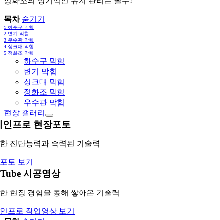
정화조의 정기적인 유지 관리는 필수!
목차
숨기기
1
하수구 막힘
2
변기 막힘
3
우수관 막힘
4
싱크대 막힘
5
정화조 막힘
하수구 막힘
변기 막힘
싱크대 막힘
정화조 막힘
우수관 막힘
현장 갤러리
레인프로 현장포토
한 진단능력과 숙력된 기술력
포토 보기
uTube 시공영상
한 현장 경험을 통해 쌓아온 기술력
인프로 작업영상 보기