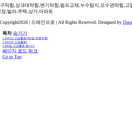
구막힘,싱크대막힘,변기막힘,펌프교체,누수탐지,오수관막힘,고
공장,빌라,주택,상가,아파트
Copyright2026 | 드레인프로 | All Rights Reserved. Designed by
Duo
목차
숨기기
1
24시간 긴급출동!365일 연중무휴!
2
24시간 긴급출동!
3
365일 긴급출동 합니다
페이지 로드 링크
Go to Top