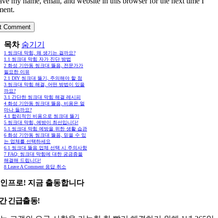
ave my name, email, and website in this browser for the next time I
ent.
목차
숨기기
1
씽크대 막힘, 왜 생기는 걸까요?
1.1
씽크대 막힘 자가 진단 방법
2
화성 기안동 씽크대 뚫음, 전문가가
필요한 이유
2.1
DIY 씽크대 뚫기, 주의해야 할 점
3
씽크대 막힘 해결, 어떤 방법이 있을
까요?
3.1
간단한 씽크대 막힘 해결 레시피
4
화성 기안동 씽크대 뚫음, 비용은 얼
마나 들까요?
4.1
합리적인 비용으로 씽크대 뚫기
5
씽크대 막힘, 예방이 최선입니다!
5.1
씽크대 막힘 예방을 위한 생활 습관
6
화성 기안동 씽크대 뚫음, 믿을 수 있
는 업체를 선택하세요
6.1
씽크대 뚫음 업체 선택 시 주의사항
7
FAQ: 씽크대 막힘에 대한 궁금증을
해결해 드립니다!
8
Leave A Comment 응답 취소
인프로! 지금 출동합니다
시간 긴급출동!