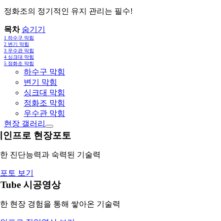
정화조의 정기적인 유지 관리는 필수!
목차
숨기기
1
하수구 막힘
2
변기 막힘
3
우수관 막힘
4
싱크대 막힘
5
정화조 막힘
하수구 막힘
변기 막힘
싱크대 막힘
정화조 막힘
우수관 막힘
현장 갤러리
레인프로 현장포토
한 진단능력과 숙력된 기술력
포토 보기
uTube 시공영상
한 현장 경험을 통해 쌓아온 기술력