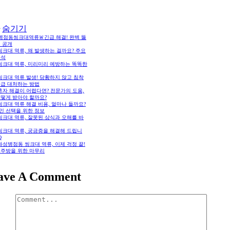
숨기기
병점동씽크대역류🚨긴급 해결! 완벽 뚫
 공개
 씽크대 역류, 왜 발생하는 걸까요? 주요
분석
 씽크대 역류, 미리미리 예방하는 똑똑한
 씽크대 역류 발생! 당황하지 않고 침착
응급 대처하는 방법
 혼자 해결이 어렵다면? 전문가의 도움,
어떻게 받아야 할까요?
 씽크대 역류 해결 비용, 얼마나 들까요?
인 선택을 위한 정보
 씽크대 역류, 잘못된 상식과 오해를 바
 씽크대 역류, 궁금증을 해결해 드립니
Q
 화성병점동 씽크대 역류, 이제 걱정 끝!
 주방을 위한 마무리
ave A Comment