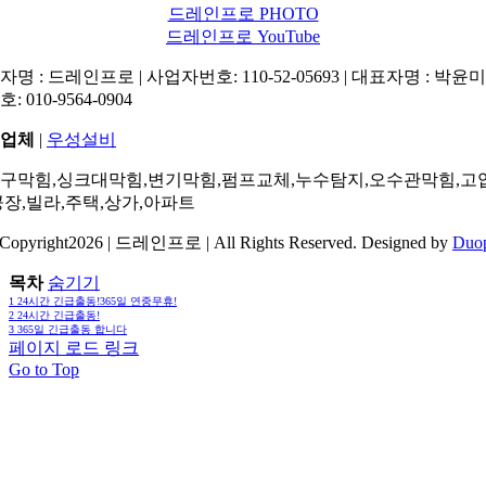
드레인프로 PHOTO
드레인프로 YouTube
명 : 드레인프로 | 사업자번호: 110-52-05693 | 대표자명 : 박윤미 
: 010-9564-0904
업체
|
우성설비
구막힘,싱크대막힘,변기막힘,펌프교체,누수탐지,오수관막힘,고
공장,빌라,주택,상가,아파트
Copyright2026 | 드레인프로 | All Rights Reserved. Designed by
Duo
목차
숨기기
1
24시간 긴급출동!365일 연중무휴!
2
24시간 긴급출동!
3
365일 긴급출동 합니다
페이지 로드 링크
Go to Top