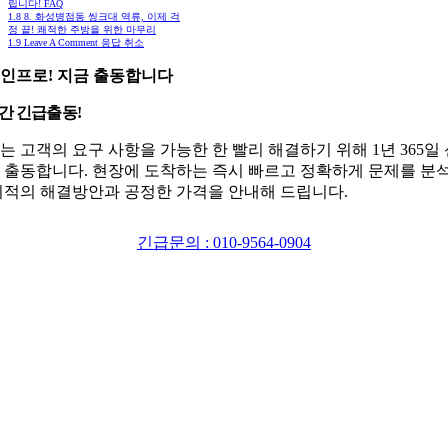
립니다! FAQ
1.8
8. 화성병점동 씽크대 역류, 이제 걱
정 끝! 쾌적한 주방을 위한 마무리
1.9
Leave A Comment 응답 취소
인프로! 지금 출동합니다
시간 긴급출동!
는 고객의 요구 사항을 가능한 한 빨리 해결하기 위해 1년 365일
 출동합니다. 현장에 도착하는 즉시 빠르고 정확하게 문제를 분
최적의 해결방안과 공정한 가격을 안내해 드립니다.
긴급문의 : 010-9564-0904