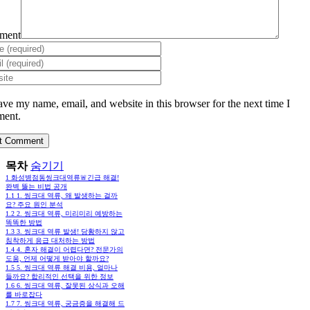
ment
ave my name, email, and website in this browser for the next time I
ent.
목차
숨기기
1
화성병점동씽크대역류🚨긴급 해결!
완벽 뚫는 비법 공개
1.1
1. 씽크대 역류, 왜 발생하는 걸까
요? 주요 원인 분석
1.2
2. 씽크대 역류, 미리미리 예방하는
똑똑한 방법
1.3
3. 씽크대 역류 발생! 당황하지 않고
침착하게 응급 대처하는 방법
1.4
4. 혼자 해결이 어렵다면? 전문가의
도움, 언제 어떻게 받아야 할까요?
1.5
5. 씽크대 역류 해결 비용, 얼마나
들까요? 합리적인 선택을 위한 정보
1.6
6. 씽크대 역류, 잘못된 상식과 오해
를 바로잡다
1.7
7. 씽크대 역류, 궁금증을 해결해 드