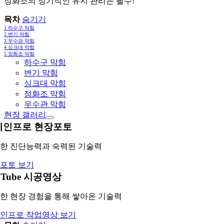
정화조의 정기적인 유지 관리는 필수!
목차
숨기기
1
하수구 막힘
2
변기 막힘
3
우수관 막힘
4
싱크대 막힘
5
정화조 막힘
하수구 막힘
변기 막힘
싱크대 막힘
정화조 막힘
우수관 막힘
현장 갤러리
레인프로 현장포토
한 진단능력과 숙력된 기술력
포토 보기
uTube 시공영상
한 현장 경험을 통해 쌓아온 기술력
인프로 작업영상 보기