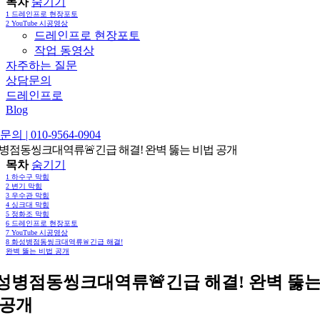
목차
숨기기
1
드레인프로 현장포토
2
YouTube 시공영상
드레인프로 현장포토
작업 동영상
자주하는 질문
상담문의
드레인프로
Blog
의 | 010-9564-0904
병점동씽크대역류🚨긴급 해결! 완벽 뚫는 비법 공개
목차
숨기기
1
하수구 막힘
2
변기 막힘
3
우수관 막힘
4
싱크대 막힘
5
정화조 막힘
6
드레인프로 현장포토
7
YouTube 시공영상
8
화성병점동씽크대역류🚨긴급 해결!
완벽 뚫는 비법 공개
성병점동씽크대역류🚨긴급 해결! 완벽 뚫는
 공개