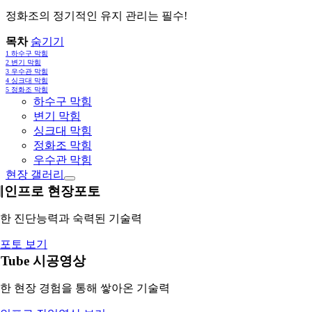
정화조의 정기적인 유지 관리는 필수!
목차
숨기기
1
하수구 막힘
2
변기 막힘
3
우수관 막힘
4
싱크대 막힘
5
정화조 막힘
하수구 막힘
변기 막힘
싱크대 막힘
정화조 막힘
우수관 막힘
현장 갤러리
레인프로 현장포토
한 진단능력과 숙력된 기술력
포토 보기
uTube 시공영상
한 현장 경험을 통해 쌓아온 기술력