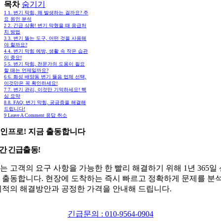
목차
숨기기
1
1. 변기 막힘, 왜 발생하는 걸까요? 주
요 원인 분석
2
2. 긴급 상황! 변기 막혔을 때 응급처
치 방법
3
3. 변기 뚫는 도구, 어떤 것을 사용해
야 할까요?
4
4. 변기 막힘 예방, 생활 속 작은 습관
이 중요!
5
5. 변기 막힘, 전문가의 도움이 필요
할 때는 언제일까요?
6
6. 화성 배양동 변기 뚫음 업체 선택,
이것만은 꼭 확인하세요!
7
7. 변기 관리, 이것만 기억하세요! 핵
심 요약
8
8. FAQ: 변기 막힘, 궁금증을 해결해
드립니다!
9
Leave A Comment 응답 취소
인프로! 지금 출동합니다
시간 긴급출동!
는 고객의 요구 사항을 가능한 한 빨리 해결하기 위해 1년 365일
 출동합니다. 현장에 도착하는 즉시 빠르고 정확하게 문제를 분
최적의 해결방안과 공정한 가격을 안내해 드립니다.
긴급문의 : 010-9564-0904