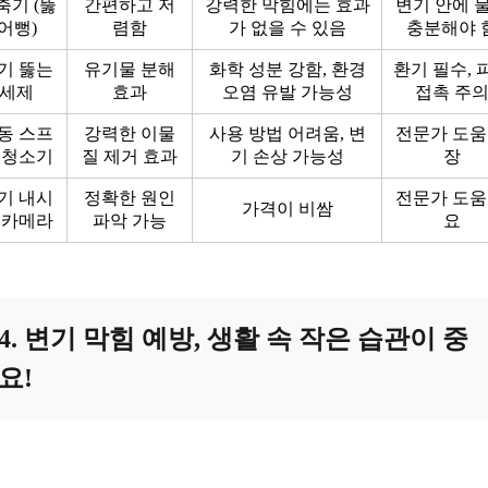
축기 (뚫
간편하고 저
강력한 막힘에는 효과
변기 안에 
어뻥)
렴함
가 없을 수 있음
충분해야 
기 뚫는
유기물 분해
화학 성분 강함, 환경
환기 필수, 
세제
효과
오염 유발 가능성
접촉 주
동 스프
강력한 이물
사용 방법 어려움, 변
전문가 도움
 청소기
질 제거 효과
기 손상 가능성
장
기 내시
정확한 원인
전문가 도움
가격이 비쌈
 카메라
파악 가능
요
4. 변기 막힘 예방, 생활 속 작은 습관이 중
요!