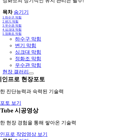
정화조의 정기적인 유지 관리는 필수!
목차
숨기기
1
하수구 막힘
2
변기 막힘
3
우수관 막힘
4
싱크대 막힘
5
정화조 막힘
하수구 막힘
변기 막힘
싱크대 막힘
정화조 막힘
우수관 막힘
현장 갤러리
레인프로 현장포토
한 진단능력과 숙력된 기술력
포토 보기
uTube 시공영상
한 현장 경험을 통해 쌓아온 기술력
인프로 작업영상 보기