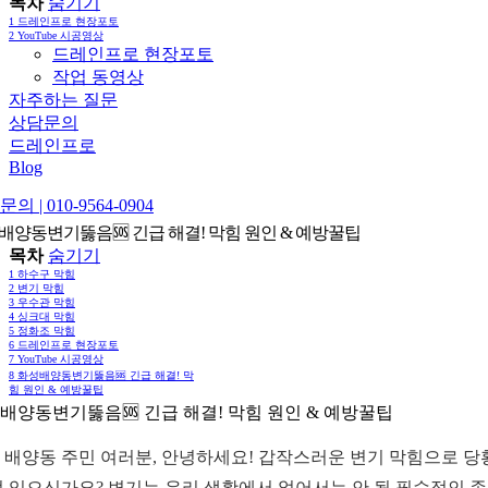
목차
숨기기
1
드레인프로 현장포토
2
YouTube 시공영상
드레인프로 현장포토
작업 동영상
자주하는 질문
상담문의
드레인프로
Blog
의 | 010-9564-0904
배양동변기뚫음🆘 긴급 해결! 막힘 원인 & 예방꿀팁
목차
숨기기
1
하수구 막힘
2
변기 막힘
3
우수관 막힘
4
싱크대 막힘
5
정화조 막힘
6
드레인프로 현장포토
7
YouTube 시공영상
8
화성배양동변기뚫음🆘 긴급 해결! 막
힘 원인 & 예방꿀팁
배양동변기뚫음🆘 긴급 해결! 막힘 원인 & 예방꿀팁
 배양동 주민 여러분, 안녕하세요! 갑작스러운 변기 막힘으로 당
적 있으신가요? 변기는 우리 생활에서 없어서는 안 될 필수적인 