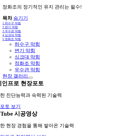
정화조의 정기적인 유지 관리는 필수!
목차
숨기기
1
하수구 막힘
2
변기 막힘
3
우수관 막힘
4
싱크대 막힘
5
정화조 막힘
하수구 막힘
변기 막힘
싱크대 막힘
정화조 막힘
우수관 막힘
현장 갤러리
레인프로 현장포토
한 진단능력과 숙력된 기술력
포토 보기
uTube 시공영상
한 현장 경험을 통해 쌓아온 기술력