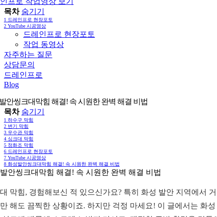
인프로 작업영상 보기
목차
숨기기
1
드레인프로 현장포토
2
YouTube 시공영상
드레인프로 현장포토
작업 동영상
자주하는 질문
상담문의
드레인프로
Blog
발안씽크대막힘 해결! 속 시원한 완벽 해결 비법
목차
숨기기
1
하수구 막힘
2
변기 막힘
3
우수관 막힘
4
싱크대 막힘
5
정화조 막힘
6
드레인프로 현장포토
7
YouTube 시공영상
8
화성발안씽크대막힘 해결! 속 시원한 완벽 해결 비법
발안씽크대막힘 해결! 속 시원한 완벽 해결 비법
대 막힘, 경험해보신 적 있으신가요? 특히 화성 발안 지역에서 
만 해도 끔찍한 상황이죠. 하지만 걱정 마세요! 이 글에서는 화