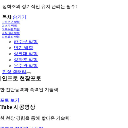
정화조의 정기적인 유지 관리는 필수!
목차
숨기기
1
하수구 막힘
2
변기 막힘
3
우수관 막힘
4
싱크대 막힘
5
정화조 막힘
하수구 막힘
변기 막힘
싱크대 막힘
정화조 막힘
우수관 막힘
현장 갤러리
레인프로 현장포토
한 진단능력과 숙력된 기술력
포토 보기
uTube 시공영상
한 현장 경험을 통해 쌓아온 기술력