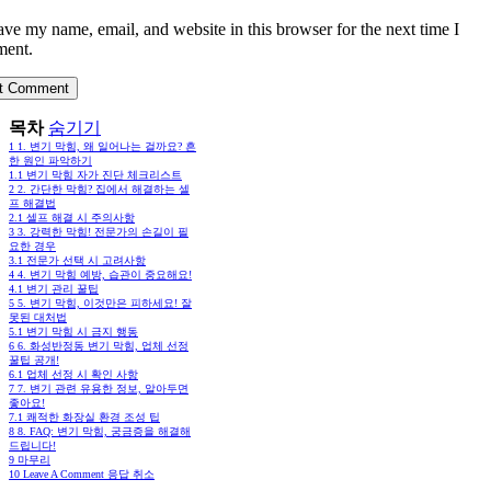
ave my name, email, and website in this browser for the next time I
ent.
목차
숨기기
1
1. 변기 막힘, 왜 일어나는 걸까요? 흔
한 원인 파악하기
1.1
변기 막힘 자가 진단 체크리스트
2
2. 간단한 막힘? 집에서 해결하는 셀
프 해결법
2.1
셀프 해결 시 주의사항
3
3. 강력한 막힘! 전문가의 손길이 필
요한 경우
3.1
전문가 선택 시 고려사항
4
4. 변기 막힘 예방, 습관이 중요해요!
4.1
변기 관리 꿀팁
5
5. 변기 막힘, 이것만은 피하세요! 잘
못된 대처법
5.1
변기 막힘 시 금지 행동
6
6. 화성반정동 변기 막힘, 업체 선정
꿀팁 공개!
6.1
업체 선정 시 확인 사항
7
7. 변기 관련 유용한 정보, 알아두면
좋아요!
7.1
쾌적한 화장실 환경 조성 팁
8
8. FAQ: 변기 막힘, 궁금증을 해결해
드립니다!
9
마무리
10
Leave A Comment 응답 취소