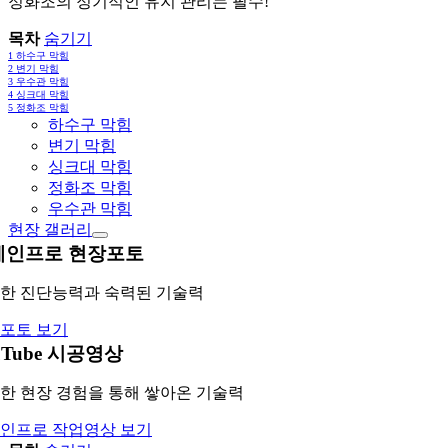
정화조의 정기적인 유지 관리는 필수!
목차
숨기기
1
하수구 막힘
2
변기 막힘
3
우수관 막힘
4
싱크대 막힘
5
정화조 막힘
하수구 막힘
변기 막힘
싱크대 막힘
정화조 막힘
우수관 막힘
현장 갤러리
레인프로 현장포토
한 진단능력과 숙력된 기술력
포토 보기
uTube 시공영상
한 현장 경험을 통해 쌓아온 기술력
인프로 작업영상 보기