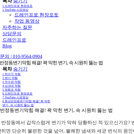
목차
숨기기
1
드레인프로 현장포토
2
YouTube 시공영상
드레인프로 현장포토
작업 동영상
자주하는 질문
상담문의
드레인프로
Blog
의 | 010-9564-0904
반정동변기막힘 해결! 꽉 막힌 변기, 속 시원히 뚫는 법
목차
숨기기
1
하수구 막힘
2
변기 막힘
3
우수관 막힘
4
싱크대 막힘
5
정화조 막힘
6
드레인프로 현장포토
7
YouTube 시공영상
8
화성반정동변기막힘 해결! 꽉 막힌
변기, 속 시원히 뚫는 법
반정동변기막힘 해결! 꽉 막힌 변기, 속 시원히 뚫는 법
 반정동에서 갑작스럽게 변기가 막혀 당황하신 적 있으신가요? 
막히면 단순히 불편한 것을 넘어, 불쾌한 냄새와 세균 번식의 원인