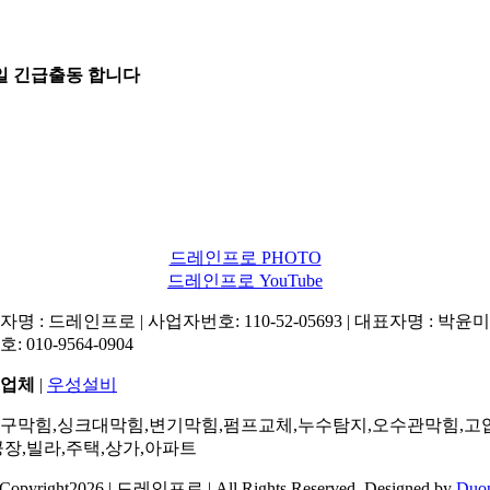
5일 긴급출동 합니다
드레인프로 PHOTO
드레인프로 YouTube
명 : 드레인프로 | 사업자번호: 110-52-05693 | 대표자명 : 박윤미 
: 010-9564-0904
업체
|
우성설비
구막힘,싱크대막힘,변기막힘,펌프교체,누수탐지,오수관막힘,고
공장,빌라,주택,상가,아파트
Copyright2026 | 드레인프로 | All Rights Reserved. Designed by
Duo