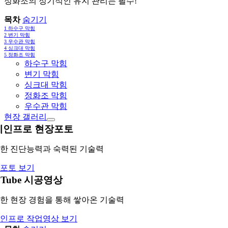
정화조의 정기적인 유지 관리는 필수!
목차
숨기기
1
하수구 막힘
2
변기 막힘
3
우수관 막힘
4
싱크대 막힘
5
정화조 막힘
하수구 막힘
변기 막힘
싱크대 막힘
정화조 막힘
우수관 막힘
현장 갤러리
레인프로 현장포토
한 진단능력과 숙력된 기술력
포토 보기
uTube 시공영상
한 현장 경험을 통해 쌓아온 기술력
인프로 작업영상 보기