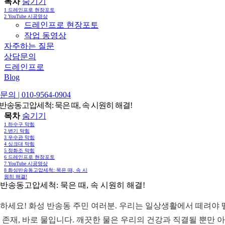
목차
숨기기
1
드레인프로 현장포토
2
YouTube 시공영상
드레인프로 현장포토
작업 동영상
자주하는 질문
상담문의
드레인프로
Blog
의 | 010-9564-0904
반송동고압세척: 묵은 때, 속 시원히 해결!
목차
숨기기
1
하수구 막힘
2
변기 막힘
3
우수관 막힘
4
싱크대 막힘
5
정화조 막힘
6
드레인프로 현장포토
7
YouTube 시공영상
8
화성반송동고압세척: 묵은 때, 속 시
원히 해결!
반송동고압세척: 묵은 때, 속 시원히 해결!
하세요! 화성 반송동 주민 여러분. 우리는 일상생활에서 떼려야 
 존재, 바로 물입니다. 깨끗한 물은 우리의 건강과 직결될 뿐만 