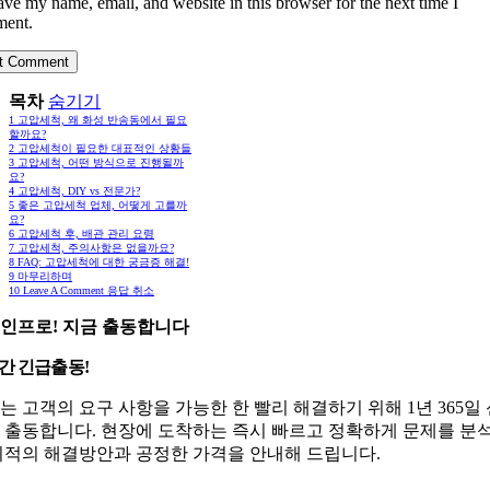
ave my name, email, and website in this browser for the next time I
ent.
목차
숨기기
1
고압세척, 왜 화성 반송동에서 필요
할까요?
2
고압세척이 필요한 대표적인 상황들
3
고압세척, 어떤 방식으로 진행될까
요?
4
고압세척, DIY vs 전문가?
5
좋은 고압세척 업체, 어떻게 고를까
요?
6
고압세척 후, 배관 관리 요령
7
고압세척, 주의사항은 없을까요?
8
FAQ: 고압세척에 대한 궁금증 해결!
9
마무리하며
10
Leave A Comment 응답 취소
인프로! 지금 출동합니다
시간 긴급출동!
는 고객의 요구 사항을 가능한 한 빨리 해결하기 위해 1년 365일
 출동합니다. 현장에 도착하는 즉시 빠르고 정확하게 문제를 분
최적의 해결방안과 공정한 가격을 안내해 드립니다.