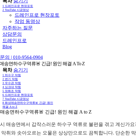
목차
숨기기
1
드레인프로 현장포토
2
YouTube 시공영상
드레인프로 현장포토
작업 동영상
자주하는 질문
상담문의
드레인프로
Blog
의 | 010-9564-0904
매송면하수구역류🚨 긴급! 원인 해결 A To Z
목차
숨기기
1
하수구 막힘
2
변기 막힘
3
우수관 막힘
4
싱크대 막힘
5
정화조 막힘
6
드레인프로 현장포토
7
YouTube 시공영상
8
화성매송면하수구역류🚨 긴급! 원인
해결 A to Z
매송면하수구역류🚨 긴급! 원인 해결 A to Z
시 매송면에서 갑작스러운 하수구 역류로 불편을 겪고 계신가요?
 악취와 솟아오르는 오물은 상상만으로도 끔찍합니다. 단순한 