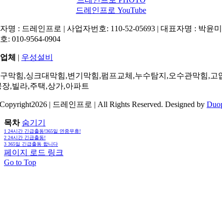
드레인프로 YouTube
명 : 드레인프로 | 사업자번호: 110-52-05693 | 대표자명 : 박윤미 
: 010-9564-0904
업체
|
우성설비
구막힘,싱크대막힘,변기막힘,펌프교체,누수탐지,오수관막힘,고
공장,빌라,주택,상가,아파트
Copyright2026 | 드레인프로 | All Rights Reserved. Designed by
Duo
목차
숨기기
1
24시간 긴급출동!365일 연중무휴!
2
24시간 긴급출동!
3
365일 긴급출동 합니다
페이지 로드 링크
Go to Top