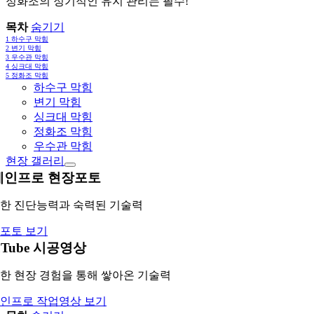
정화조의 정기적인 유지 관리는 필수!
목차
숨기기
1
하수구 막힘
2
변기 막힘
3
우수관 막힘
4
싱크대 막힘
5
정화조 막힘
하수구 막힘
변기 막힘
싱크대 막힘
정화조 막힘
우수관 막힘
현장 갤러리
레인프로 현장포토
한 진단능력과 숙력된 기술력
포토 보기
uTube 시공영상
한 현장 경험을 통해 쌓아온 기술력
인프로 작업영상 보기