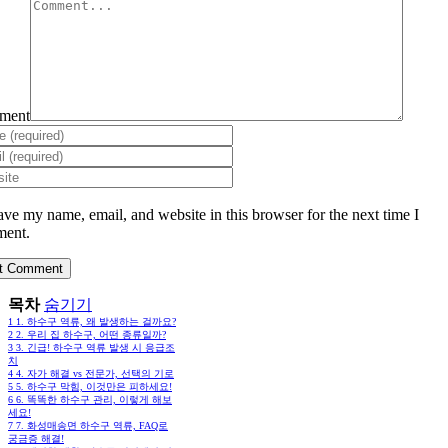
ment
ave my name, email, and website in this browser for the next time I
ent.
목차
숨기기
1
1. 하수구 역류, 왜 발생하는 걸까요?
2
2. 우리 집 하수구, 어떤 종류일까?
3
3. 긴급! 하수구 역류 발생 시 응급조
치
4
4. 자가 해결 vs 전문가, 선택의 기로
5
5. 하수구 막힘, 이것만은 피하세요!
6
6. 똑똑한 하수구 관리, 이렇게 해보
세요!
7
7. 화성매송면 하수구 역류, FAQ로
궁금증 해결!