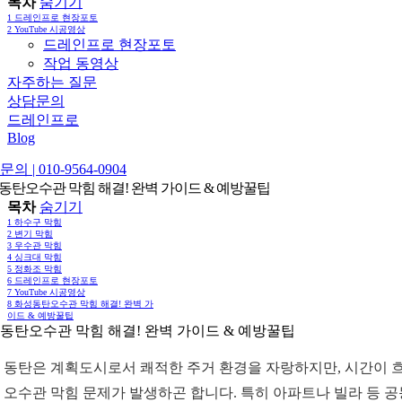
목차
숨기기
1
드레인프로 현장포토
2
YouTube 시공영상
드레인프로 현장포토
작업 동영상
자주하는 질문
상담문의
드레인프로
Blog
의 | 010-9564-0904
동탄오수관 막힘 해결! 완벽 가이드 & 예방꿀팁
목차
숨기기
1
하수구 막힘
2
변기 막힘
3
우수관 막힘
4
싱크대 막힘
5
정화조 막힘
6
드레인프로 현장포토
7
YouTube 시공영상
8
화성동탄오수관 막힘 해결! 완벽 가
이드 & 예방꿀팁
동탄오수관 막힘 해결! 완벽 가이드 & 예방꿀팁
 동탄은 계획도시로서 쾌적한 주거 환경을 자랑하지만, 시간이 
 오수관 막힘 문제가 발생하곤 합니다. 특히 아파트나 빌라 등 