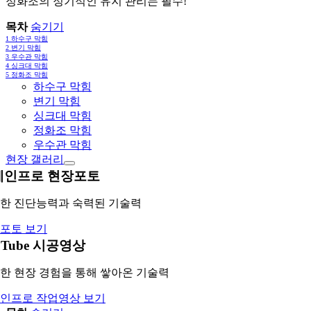
정화조의 정기적인 유지 관리는 필수!
목차
숨기기
1
하수구 막힘
2
변기 막힘
3
우수관 막힘
4
싱크대 막힘
5
정화조 막힘
하수구 막힘
변기 막힘
싱크대 막힘
정화조 막힘
우수관 막힘
현장 갤러리
레인프로 현장포토
한 진단능력과 숙력된 기술력
포토 보기
uTube 시공영상
한 현장 경험을 통해 쌓아온 기술력
인프로 작업영상 보기