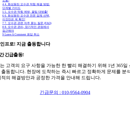
도움?
4
4. 화성동탄 오수관 막힘 해결 방법:
단계별 가이드
5
5. 오수관 막힘 예방, 꿀팁 대방출!
6
6. 화성동탄 오수관 전문 업체 선택,
이것만은 꼭 확인!
7
7. 오수관 관련 자주 묻는 질문 (FAQ)
8
8. 오수관 관리, 장기적인 관점에서
접근해야
9
Leave A Comment 응답 취소
인프로! 지금 출동합니다
시간 긴급출동!
는 고객의 요구 사항을 가능한 한 빨리 해결하기 위해 1년 365일
 출동합니다. 현장에 도착하는 즉시 빠르고 정확하게 문제를 분
최적의 해결방안과 공정한 가격을 안내해 드립니다.
긴급문의 : 010-9564-0904