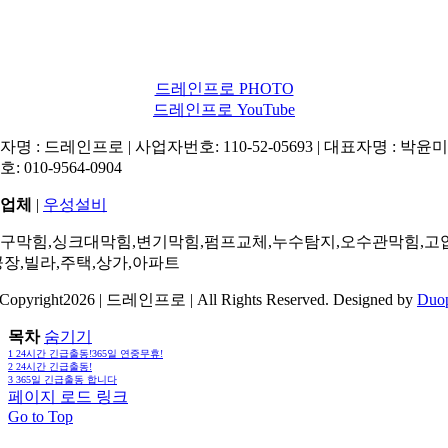
드레인프로 PHOTO
드레인프로 YouTube
명 : 드레인프로 | 사업자번호: 110-52-05693 | 대표자명 : 박윤미 
: 010-9564-0904
업체
|
우성설비
구막힘,싱크대막힘,변기막힘,펌프교체,누수탐지,오수관막힘,고
공장,빌라,주택,상가,아파트
Copyright2026 | 드레인프로 | All Rights Reserved. Designed by
Duo
목차
숨기기
1
24시간 긴급출동!365일 연중무휴!
2
24시간 긴급출동!
3
365일 긴급출동 합니다
페이지 로드 링크
Go to Top