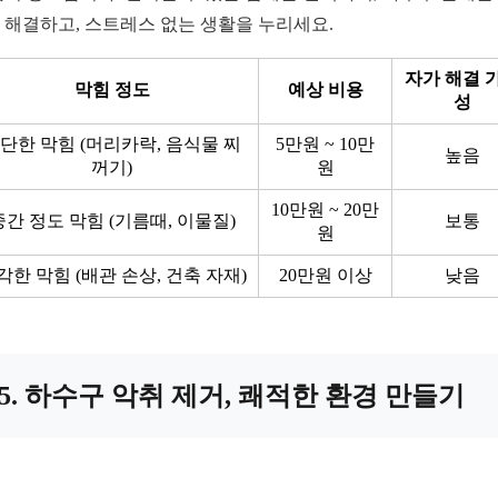
 해결하고, 스트레스 없는 생활을 누리세요.
자가 해결 
막힘 정도
예상 비용
성
단한 막힘 (머리카락, 음식물 찌
5만원 ~ 10만
높음
꺼기)
원
10만원 ~ 20만
중간 정도 막힘 (기름때, 이물질)
보통
원
각한 막힘 (배관 손상, 건축 자재)
20만원 이상
낮음
5. 하수구 악취 제거, 쾌적한 환경 만들기