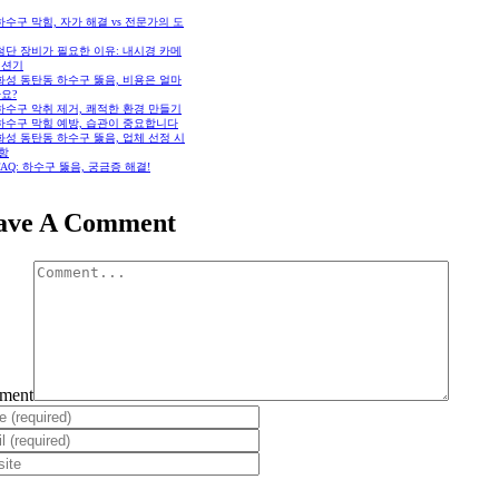
 하수구 막힘, 자가 해결 vs 전문가의 도
 첨단 장비가 필요한 이유: 내시경 카메
석션기
 화성 동탄동 하수구 뚫음, 비용은 얼마
요?
 하수구 악취 제거, 쾌적한 환경 만들기
 하수구 막힘 예방, 습관이 중요합니다
 화성 동탄동 하수구 뚫음, 업체 선정 시
항
 FAQ: 하수구 뚫음, 궁금증 해결!
ave A Comment
ment