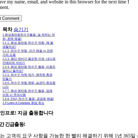
ave my name, email, and website in this browser for the next time I
ent.
목차
숨기기
1
화성동탄동하수구뚫음: 숨 막히는 악
취, 완벽 해결!
1.1
1. 화성 동탄동 하수구 막힘, 왜 발
생할까요?
1.2
2. 하수구 막힘, 자가 해결 vs 전문
가의 도움
1.3
3. 첨단 장비가 필요한 이유: 내시경
카메라와 석션기
1.4
4. 화성 동탄동 하수구 뚫음, 비용은
얼마나 들까요?
1.5
5. 하수구 악취 제거, 쾌적한 환경
만들기
1.6
6. 하수구 막힘 예방, 습관이 중요합
니다
1.7
7. 화성 동탄동 하수구 뚫음, 업체
선정 시 주의사항
1.8
8. FAQ: 하수구 뚫음, 궁금증 해결!
1.9
Leave A Comment 응답 취소
인프로! 지금 출동합니다
시간 긴급출동!
는 고객의 요구 사항을 가능한 한 빨리 해결하기 위해 1년 365일