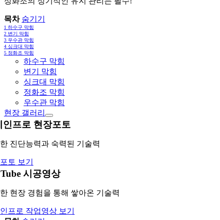
정화조의 정기적인 유지 관리는 필수!
목차
숨기기
1
하수구 막힘
2
변기 막힘
3
우수관 막힘
4
싱크대 막힘
5
정화조 막힘
하수구 막힘
변기 막힘
싱크대 막힘
정화조 막힘
우수관 막힘
현장 갤러리
레인프로 현장포토
한 진단능력과 숙력된 기술력
포토 보기
uTube 시공영상
한 현장 경험을 통해 쌓아온 기술력
인프로 작업영상 보기