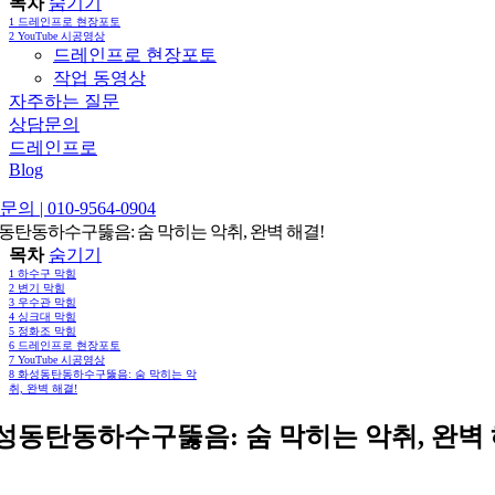
목차
숨기기
1
드레인프로 현장포토
2
YouTube 시공영상
드레인프로 현장포토
작업 동영상
자주하는 질문
상담문의
드레인프로
Blog
의 | 010-9564-0904
동탄동하수구뚫음: 숨 막히는 악취, 완벽 해결!
목차
숨기기
1
하수구 막힘
2
변기 막힘
3
우수관 막힘
4
싱크대 막힘
5
정화조 막힘
6
드레인프로 현장포토
7
YouTube 시공영상
8
화성동탄동하수구뚫음: 숨 막히는 악
취, 완벽 해결!
성동탄동하수구뚫음: 숨 막히는 악취, 완벽