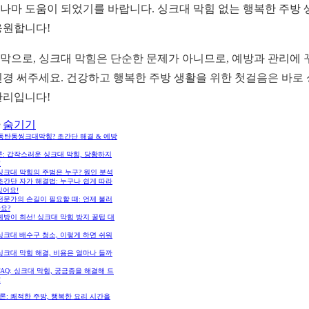
나마 도움이 되었기를 바랍니다. 싱크대 막힘 없는 행복한 주방 
응원합니다!
막으로, 싱크대 막힘은 단순한 문제가 아니므로, 예방과 관리에 
신경 써주세요. 건강하고 행복한 주방 생활을 위한 첫걸음은 바로
관리입니다!
숨기기
동탄동씽크대막힘? 초간단 해결 & 예방
론: 갑작스러운 싱크대 막힘, 당황하지
!
 싱크대 막힘의 주범은 누구? 원인 분석
 초간단 자가 해결법: 누구나 쉽게 따라
있어요!
 전문가의 손길이 필요할 때: 언제 불러
요?
 예방이 최선! 싱크대 막힘 방지 꿀팁 대
 싱크대 배수구 청소, 이렇게 하면 쉬워
 싱크대 막힘 해결, 비용은 얼마나 들까
 FAQ: 싱크대 막힘, 궁금증을 해결해 드
!
론: 쾌적한 주방, 행복한 요리 시간을