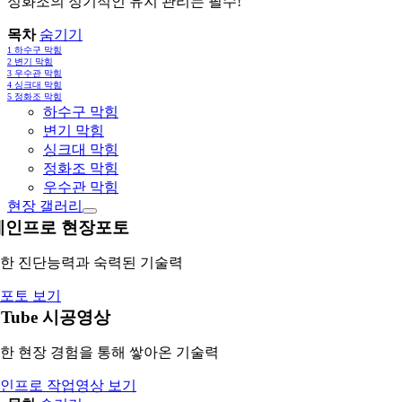
정화조의 정기적인 유지 관리는 필수!
목차
숨기기
1
하수구 막힘
2
변기 막힘
3
우수관 막힘
4
싱크대 막힘
5
정화조 막힘
하수구 막힘
변기 막힘
싱크대 막힘
정화조 막힘
우수관 막힘
현장 갤러리
레인프로 현장포토
한 진단능력과 숙력된 기술력
포토 보기
uTube 시공영상
한 현장 경험을 통해 쌓아온 기술력
인프로 작업영상 보기