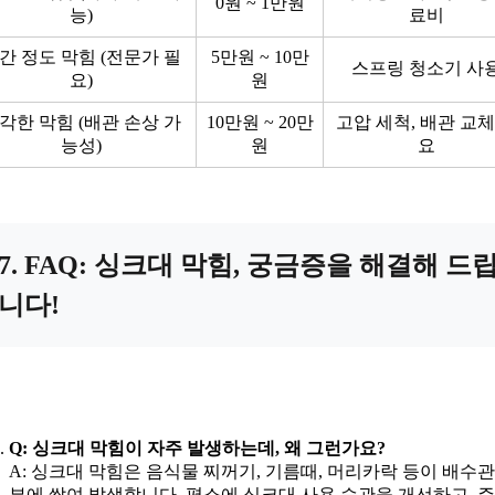
0원 ~ 1만원
능)
료비
간 정도 막힘 (전문가 필
5만원 ~ 10만
스프링 청소기 사
요)
원
각한 막힘 (배관 손상 가
10만원 ~ 20만
고압 세척, 배관 교체
능성)
원
요
7. FAQ: 싱크대 막힘, 궁금증을 해결해 드
니다!
Q: 싱크대 막힘이 자주 발생하는데, 왜 그런가요?
A: 싱크대 막힘은 음식물 찌꺼기, 기름때, 머리카락 등이 배수관
부에 쌓여 발생합니다. 평소에 싱크대 사용 습관을 개선하고, 