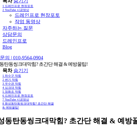
목차
숨기기
1
드레인프로 현장포토
2
YouTube 시공영상
드레인프로 현장포토
작업 동영상
자주하는 질문
상담문의
드레인프로
Blog
의 | 010-9564-0904
동탄동씽크대막힘? 초간단 해결 & 예방꿀팁!
목차
숨기기
1
하수구 막힘
2
변기 막힘
3
우수관 막힘
4
싱크대 막힘
5
정화조 막힘
6
드레인프로 현장포토
7
YouTube 시공영상
8
화성동탄동씽크대막힘? 초간단 해결
& 예방꿀팁!
성동탄동씽크대막힘? 초간단 해결 & 예방