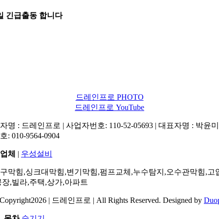
5일 긴급출동 합니다
드레인프로 PHOTO
드레인프로 YouTube
명 : 드레인프로 | 사업자번호: 110-52-05693 | 대표자명 : 박윤미 
: 010-9564-0904
업체
|
우성설비
구막힘,싱크대막힘,변기막힘,펌프교체,누수탐지,오수관막힘,고
공장,빌라,주택,상가,아파트
Copyright2026 | 드레인프로 | All Rights Reserved. Designed by
Duo
목차
숨기기