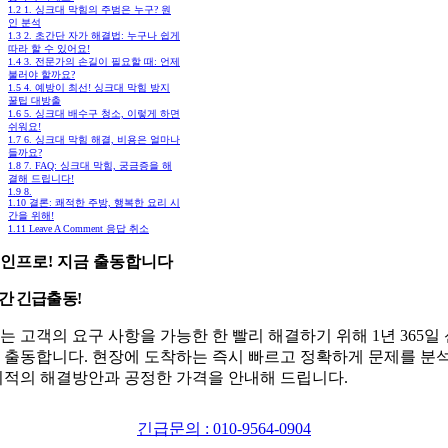
1.2
1. 싱크대 막힘의 주범은 누구? 원
인 분석
1.3
2. 초간단 자가 해결법: 누구나 쉽게
따라 할 수 있어요!
1.4
3. 전문가의 손길이 필요할 때: 언제
불러야 할까요?
1.5
4. 예방이 최선! 싱크대 막힘 방지
꿀팁 대방출
1.6
5. 싱크대 배수구 청소, 이렇게 하면
쉬워요!
1.7
6. 싱크대 막힘 해결, 비용은 얼마나
들까요?
1.8
7. FAQ: 싱크대 막힘, 궁금증을 해
결해 드립니다!
1.9
8.
1.10
결론: 쾌적한 주방, 행복한 요리 시
간을 위해!
1.11
Leave A Comment 응답 취소
인프로! 지금 출동합니다
시간 긴급출동!
는 고객의 요구 사항을 가능한 한 빨리 해결하기 위해 1년 365일
 출동합니다. 현장에 도착하는 즉시 빠르고 정확하게 문제를 분
최적의 해결방안과 공정한 가격을 안내해 드립니다.
긴급문의 : 010-9564-0904