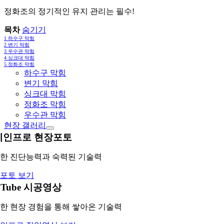
정화조의 정기적인 유지 관리는 필수!
목차
숨기기
1
하수구 막힘
2
변기 막힘
3
우수관 막힘
4
싱크대 막힘
5
정화조 막힘
하수구 막힘
변기 막힘
싱크대 막힘
정화조 막힘
우수관 막힘
현장 갤러리
레인프로 현장포토
한 진단능력과 숙력된 기술력
포토 보기
uTube 시공영상
한 현장 경험을 통해 쌓아온 기술력