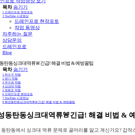
인프로 작업영상 보기
목차
숨기기
1
드레인프로 현장포토
2
YouTube 시공영상
드레인프로 현장포토
작업 동영상
자주하는 질문
상담문의
드레인프로
Blog
동탄동싱크대역류🚨긴급! 해결 비법 & 예방꿀팁
목차
숨기기
1
하수구 막힘
2
변기 막힘
3
우수관 막힘
4
싱크대 막힘
5
정화조 막힘
6
드레인프로 현장포토
7
YouTube 시공영상
8
화성동탄동싱크대역류🚨긴급! 해결 비법 & 예방꿀팁
성동탄동싱크대역류🚨긴급! 해결 비법 & 
 동탄동에서 싱크대 역류 문제로 골머리를 앓고 계신가요? 갑작