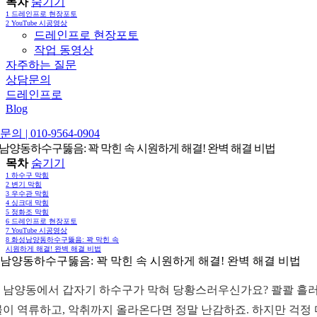
목차
숨기기
1
드레인프로 현장포토
2
YouTube 시공영상
드레인프로 현장포토
작업 동영상
자주하는 질문
상담문의
드레인프로
Blog
의 | 010-9564-0904
남양동하수구뚫음: 꽉 막힌 속 시원하게 해결! 완벽 해결 비법
목차
숨기기
1
하수구 막힘
2
변기 막힘
3
우수관 막힘
4
싱크대 막힘
5
정화조 막힘
6
드레인프로 현장포토
7
YouTube 시공영상
8
화성남양동하수구뚫음: 꽉 막힌 속
시원하게 해결! 완벽 해결 비법
남양동하수구뚫음: 꽉 막힌 속 시원하게 해결! 완벽 해결 비법
 남양동에서 갑자기 하수구가 막혀 당황스러우신가요? 콸콸 흘
물이 역류하고, 악취까지 올라온다면 정말 난감하죠. 하지만 걱정