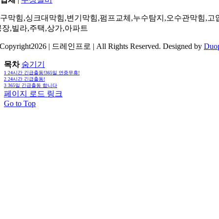
구막힘,싱크대막힘,변기막힘,펌프교체,누수탐지,오수관막힘,고
공장,빌라,주택,상가,아파트
Copyright2026 | 드레인프로 | All Rights Reserved. Designed by
Duo
목차
숨기기
1
24시간 긴급출동!365일 연중무휴!
2
24시간 긴급출동!
3
365일 긴급출동 합니다
페이지 로드 링크
Go to Top