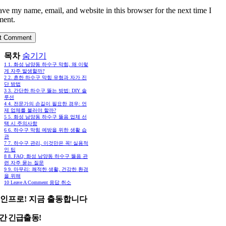
ave my name, email, and website in this browser for the next time I
ent.
목차
숨기기
1
1. 화성 남양동 하수구 막힘, 왜 이렇
게 자주 발생할까?
2
2. 흔한 하수구 막힘 유형과 자가 진
단 방법
3
3. 간단한 하수구 뚫는 방법: DIY 솔
루션
4
4. 전문가의 손길이 필요한 경우: 언
제 업체를 불러야 할까?
5
5. 화성 남양동 하수구 뚫음 업체 선
택 시 주의사항
6
6. 하수구 막힘 예방을 위한 생활 습
관
7
7. 하수구 관리, 이것만은 꼭! 실용적
인 팁
8
8. FAQ: 화성 남양동 하수구 뚫음 관
련 자주 묻는 질문
9
9. 마무리: 쾌적한 생활, 건강한 환경
을 위해
10
Leave A Comment 응답 취소
인프로! 지금 출동합니다
시간 긴급출동!