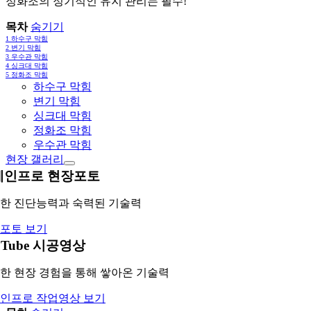
정화조의 정기적인 유지 관리는 필수!
목차
숨기기
1
하수구 막힘
2
변기 막힘
3
우수관 막힘
4
싱크대 막힘
5
정화조 막힘
하수구 막힘
변기 막힘
싱크대 막힘
정화조 막힘
우수관 막힘
현장 갤러리
레인프로 현장포토
한 진단능력과 숙력된 기술력
포토 보기
uTube 시공영상
한 현장 경험을 통해 쌓아온 기술력
인프로 작업영상 보기