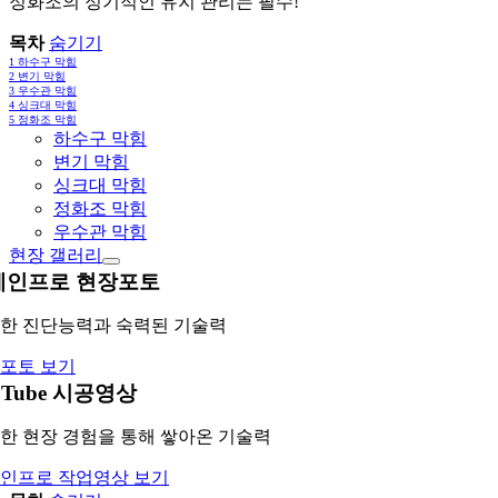
정화조의 정기적인 유지 관리는 필수!
목차
숨기기
1
하수구 막힘
2
변기 막힘
3
우수관 막힘
4
싱크대 막힘
5
정화조 막힘
하수구 막힘
변기 막힘
싱크대 막힘
정화조 막힘
우수관 막힘
현장 갤러리
레인프로 현장포토
한 진단능력과 숙력된 기술력
포토 보기
uTube 시공영상
한 현장 경험을 통해 쌓아온 기술력
인프로 작업영상 보기