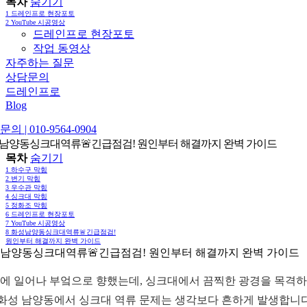
목차
숨기기
1
드레인프로 현장포토
2
YouTube 시공영상
드레인프로 현장포토
작업 동영상
자주하는 질문
상담문의
드레인프로
Blog
의 | 010-9564-0904
남양동싱크대역류🚨긴급점검! 원인부터 해결까지 완벽 가이드
목차
숨기기
1
하수구 막힘
2
변기 막힘
3
우수관 막힘
4
싱크대 막힘
5
정화조 막힘
6
드레인프로 현장포토
7
YouTube 시공영상
8
화성남양동싱크대역류🚨긴급점검!
원인부터 해결까지 완벽 가이드
남양동싱크대역류🚨긴급점검! 원인부터 해결까지 완벽 가이드
에 일어나 부엌으로 향했는데, 싱크대에서 끔찍한 광경을 목격
 화성 남양동에서 싱크대 역류 문제는 생각보다 흔하게 발생합니다