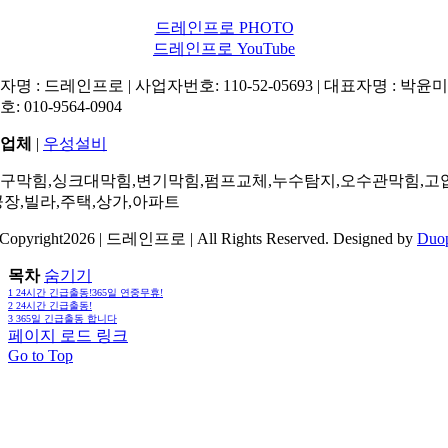
드레인프로 PHOTO
드레인프로 YouTube
명 : 드레인프로 | 사업자번호: 110-52-05693 | 대표자명 : 박윤미 
: 010-9564-0904
업체
|
우성설비
구막힘,싱크대막힘,변기막힘,펌프교체,누수탐지,오수관막힘,고
공장,빌라,주택,상가,아파트
Copyright2026 | 드레인프로 | All Rights Reserved. Designed by
Duo
목차
숨기기
1
24시간 긴급출동!365일 연중무휴!
2
24시간 긴급출동!
3
365일 긴급출동 합니다
페이지 로드 링크
Go to Top