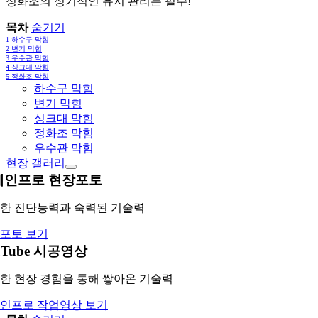
정화조의 정기적인 유지 관리는 필수!
목차
숨기기
1
하수구 막힘
2
변기 막힘
3
우수관 막힘
4
싱크대 막힘
5
정화조 막힘
하수구 막힘
변기 막힘
싱크대 막힘
정화조 막힘
우수관 막힘
현장 갤러리
레인프로 현장포토
한 진단능력과 숙력된 기술력
포토 보기
uTube 시공영상
한 현장 경험을 통해 쌓아온 기술력
인프로 작업영상 보기