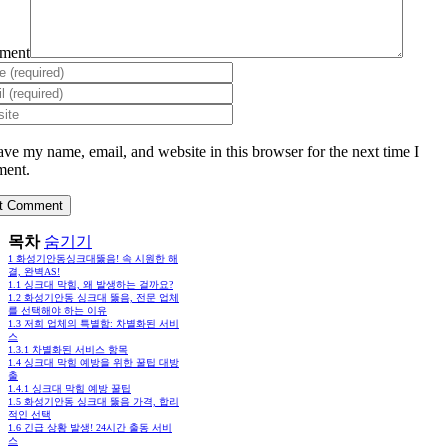
ment
ave my name, email, and website in this browser for the next time I
ent.
목차
숨기기
1
화성기안동싱크대뚫음! 속 시원한 해
결, 완벽AS!
1.1
싱크대 막힘, 왜 발생하는 걸까요?
1.2
화성기안동 싱크대 뚫음, 전문 업체
를 선택해야 하는 이유
1.3
저희 업체의 특별함: 차별화된 서비
스
1.3.1
차별화된 서비스 항목
1.4
싱크대 막힘 예방을 위한 꿀팁 대방
출
1.4.1
싱크대 막힘 예방 꿀팁
1.5
화성기안동 싱크대 뚫음 가격, 합리
적인 선택
1.6
긴급 상황 발생! 24시간 출동 서비
스