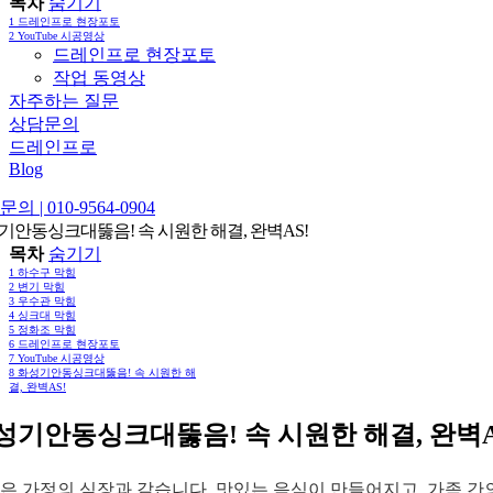
목차
숨기기
1
드레인프로 현장포토
2
YouTube 시공영상
드레인프로 현장포토
작업 동영상
자주하는 질문
상담문의
드레인프로
Blog
의 | 010-9564-0904
기안동싱크대뚫음! 속 시원한 해결, 완벽AS!
목차
숨기기
1
하수구 막힘
2
변기 막힘
3
우수관 막힘
4
싱크대 막힘
5
정화조 막힘
6
드레인프로 현장포토
7
YouTube 시공영상
8
화성기안동싱크대뚫음! 속 시원한 해
결, 완벽AS!
성기안동싱크대뚫음! 속 시원한 해결, 완벽A
은 가정의 심장과 같습니다. 맛있는 음식이 만들어지고, 가족 간