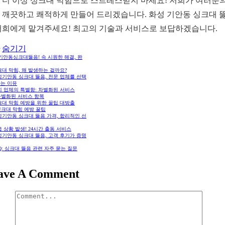
 더 이상 싱크대 막힘으로 스트레스받지 마세요! 저희가 여러분의
 깨끗하고 쾌적하게 만들어 드리겠습니다. 화성 기안동 싱크대 
저희에게 맡겨주세요! 최고의 기술과 서비스로 보답하겠습니다.
숨기기
기안동싱크대뚫음! 속 시원한 해결, 완
대 막힘, 왜 발생하는 걸까요?
성기안동 싱크대 뚫음, 전문 업체를 선택
하는 이유
희 업체의 특별함: 차별화된 서비스
차별화된 서비스 항목
크대 막힘 예방을 위한 꿀팁 대방출
싱크대 막힘 예방 꿀팁
성기안동 싱크대 뚫음 가격, 합리적인 선
 상황 발생! 24시간 출동 서비스
성기안동 싱크대 뚫음, 고객 후기가 증명
Q: 싱크대 뚫음 관련 자주 묻는 질문
ave A Comment