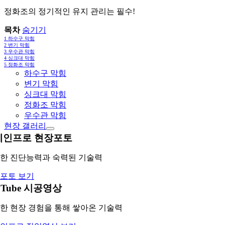
정화조의 정기적인 유지 관리는 필수!
목차
숨기기
1
하수구 막힘
2
변기 막힘
3
우수관 막힘
4
싱크대 막힘
5
정화조 막힘
하수구 막힘
변기 막힘
싱크대 막힘
정화조 막힘
우수관 막힘
현장 갤러리
레인프로 현장포토
한 진단능력과 숙력된 기술력
포토 보기
uTube 시공영상
한 현장 경험을 통해 쌓아온 기술력