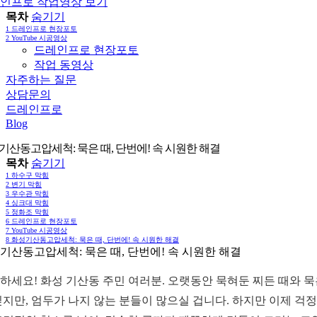
인프로 작업영상 보기
목차
숨기기
1
드레인프로 현장포토
2
YouTube 시공영상
드레인프로 현장포토
작업 동영상
자주하는 질문
상담문의
드레인프로
Blog
기산동고압세척: 묵은 때, 단번에! 속 시원한 해결
목차
숨기기
1
하수구 막힘
2
변기 막힘
3
우수관 막힘
4
싱크대 막힘
5
정화조 막힘
6
드레인프로 현장포토
7
YouTube 시공영상
8
화성기산동고압세척: 묵은 때, 단번에! 속 시원한 해결
기산동고압세척: 묵은 때, 단번에! 속 시원한 해결
하세요! 화성 기산동 주민 여러분. 오랫동안 묵혀둔 찌든 때와 
싶지만, 엄두가 나지 않는 분들이 많으실 겁니다. 하지만 이제 걱