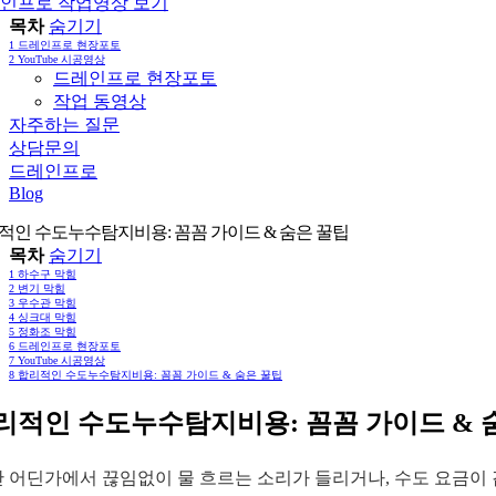
인프로 작업영상 보기
목차
숨기기
1
드레인프로 현장포토
2
YouTube 시공영상
드레인프로 현장포토
작업 동영상
자주하는 질문
상담문의
드레인프로
Blog
적인 수도누수탐지비용: 꼼꼼 가이드 & 숨은 꿀팁
목차
숨기기
1
하수구 막힘
2
변기 막힘
3
우수관 막힘
4
싱크대 막힘
5
정화조 막힘
6
드레인프로 현장포토
7
YouTube 시공영상
8
합리적인 수도누수탐지비용: 꼼꼼 가이드 & 숨은 꿀팁
리적인 수도누수탐지비용: 꼼꼼 가이드 & 
안 어딘가에서 끊임없이 물 흐르는 소리가 들리거나, 수도 요금이 