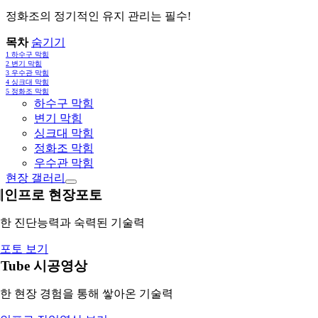
정화조의 정기적인 유지 관리는 필수!
목차
숨기기
1
하수구 막힘
2
변기 막힘
3
우수관 막힘
4
싱크대 막힘
5
정화조 막힘
하수구 막힘
변기 막힘
싱크대 막힘
정화조 막힘
우수관 막힘
현장 갤러리
레인프로 현장포토
한 진단능력과 숙력된 기술력
포토 보기
uTube 시공영상
한 현장 경험을 통해 쌓아온 기술력