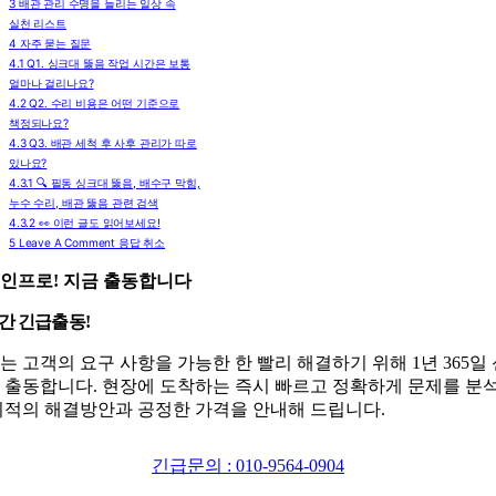
3
배관 관리 수명을 늘리는 일상 속
실천 리스트
4
자주 묻는 질문
4.1
Q1. 싱크대 뚫음 작업 시간은 보통
얼마나 걸리나요?
4.2
Q2. 수리 비용은 어떤 기준으로
책정되나요?
4.3
Q3. 배관 세척 후 사후 관리가 따로
있나요?
4.3.1
🔍 필동 싱크대 뚫음, 배수구 막힘,
누수 수리, 배관 뚫음 관련 검색
4.3.2
👀 이런 글도 읽어보세요!
5
Leave A Comment 응답 취소
인프로! 지금 출동합니다
시간 긴급출동!
는 고객의 요구 사항을 가능한 한 빨리 해결하기 위해 1년 365일
 출동합니다. 현장에 도착하는 즉시 빠르고 정확하게 문제를 분
최적의 해결방안과 공정한 가격을 안내해 드립니다.
긴급문의 : 010-9564-0904