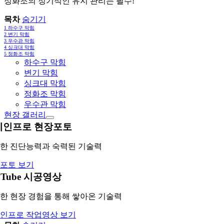
정화조의 정기적인 유지 관리는 필수!
목차
숨기기
1
하수구 막힘
2
변기 막힘
3
우수관 막힘
4
싱크대 막힘
5
정화조 막힘
하수구 막힘
변기 막힘
싱크대 막힘
정화조 막힘
우수관 막힘
현장 갤러리
레인프로 현장포토
한 진단능력과 숙력된 기술력
포토 보기
uTube 시공영상
한 현장 경험을 통해 쌓아온 기술력
인프로 작업영상 보기