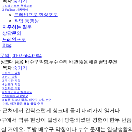
목차
숨기기
1
드레인프로 현장포토
2
YouTube 시공영상
드레인프로 현장포토
작업 동영상
자주하는 질문
상담문의
드레인프로
Blog
의 | 010-9564-0904
 싱크대 뚫음, 배수구 막힘,누수 수리, 배관 뚫음 해결 꿀팁 추천
목차
숨기기
1
하수구 막힘
2
변기 막힘
3
우수관 막힘
4
싱크대 막힘
5
정화조 막힘
6
드레인프로 현장포토
7
YouTube 시공영상
8
필동 싱크대 뚫음, 배수구 막힘,누수
수리, 배관 뚫음 해결 꿀팁 추천
 근처에서 갑작스럽게 싱크대 물이 내려가지 않거나
구에서 역류 현상이 발생해 당황하셨던 경험이 한두 번
실 거예요. 주방 배수구 막힘이나 누수 문제는 일상생활