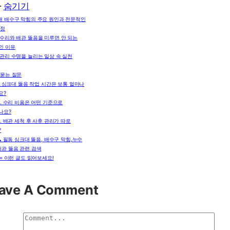
차
숨기기
대 배수구 막힘의 주요 원인과 전문적인
과정
 수리와 배관 뚫음을 미루면 안 되는
인 이유
 관리 수명을 늘리는 일상 속 실천
 묻는 질문
. 싱크대 뚫음 작업 시간은 보통 얼마나
요?
2. 수리 비용은 어떤 기준으로
나요?
3. 배관 세척 후 사후 관리가 따로
?
🔍 필동 싱크대 뚫음, 배수구 막힘,누수
배관 뚫음 관련 검색
👀 이런 글도 읽어보세요!
ave A Comment