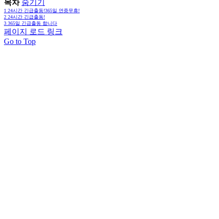
목차
숨기기
1
24시간 긴급출동!365일 연중무휴!
2
24시간 긴급출동!
3
365일 긴급출동 합니다
페이지 로드 링크
Go to Top