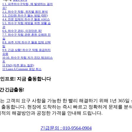
1
1. 파주하수구막힘, 왜 발생하는 걸까
요?
2
2. 하수구 막힘, 위치별 원인 분석
3
3. 간단한 하수구 뚫는 방법 (DIY)
4
4. 전문 업체의 하수구 뚫음 서비스
5
5. 하수구 막힘 예방을 위한 생활 습
관
6
6. 하수구 관리, 이것만은 꼭!
7
7. 하수구 막힘 관련 흔한 오해와 진
실
8
8. 파주 지역 하수구 뚫음 업체 선택
팁
9
9. 긴급 상황! 하수구 막힘 응급처치
요령
10
10. 하수구 막힘 자가 진단 체크리스
트
11
FAQ (자주 묻는 질문)
12
Leave A Comment 응답 취소
인프로! 지금 출동합니다
시간 긴급출동!
는 고객의 요구 사항을 가능한 한 빨리 해결하기 위해 1년 365일
 출동합니다. 현장에 도착하는 즉시 빠르고 정확하게 문제를 분
최적의 해결방안과 공정한 가격을 안내해 드립니다.
긴급문의 : 010-9564-0904