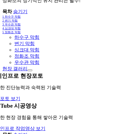
정화조의 정기적인 유지 관리는 필수!
목차
숨기기
1
하수구 막힘
2
변기 막힘
3
우수관 막힘
4
싱크대 막힘
5
정화조 막힘
하수구 막힘
변기 막힘
싱크대 막힘
정화조 막힘
우수관 막힘
현장 갤러리
레인프로 현장포토
한 진단능력과 숙력된 기술력
포토 보기
uTube 시공영상
한 현장 경험을 통해 쌓아온 기술력
인프로 작업영상 보기