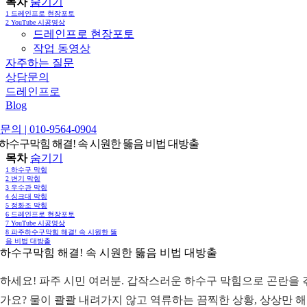
목차
숨기기
1
드레인프로 현장포토
2
YouTube 시공영상
드레인프로 현장포토
작업 동영상
자주하는 질문
상담문의
드레인프로
Blog
의 | 010-9564-0904
하수구막힘 해결! 속 시원한 뚫음 비법 대방출
목차
숨기기
1
하수구 막힘
2
변기 막힘
3
우수관 막힘
4
싱크대 막힘
5
정화조 막힘
6
드레인프로 현장포토
7
YouTube 시공영상
8
파주하수구막힘 해결! 속 시원한 뚫
음 비법 대방출
하수구막힘 해결! 속 시원한 뚫음 비법 대방출
하세요! 파주 시민 여러분. 갑작스러운 하수구 막힘으로 곤란을 
가요? 물이 콸콸 내려가지 않고 역류하는 끔찍한 상황, 상상만 