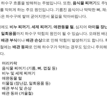
 하수구 흐름을 방해하는 주범입니다. 또한,
음식물 찌꺼기
도 주
를 막히게 하는 주요 원인입니다. 기름진 음식이나 딱딱한 뼈, 채
등은 하수구에 쌓여 굳어지면서 물길을 막아버립니다.
외에도
비누 찌꺼기
,
세제 찌꺼기
,
애완동물 털
, 심지어
아이들 장
나
일회용품
까지 하수구 막힘의 원인이 될 수 있습니다. 오래된 배
우
배관 부식
이나
배관 손상
으로 인해 막힘이 발생하기도 합니다. 
울철에는
배관 동파
로 인해 하수구가 막히는 경우도 있으니 주의
다.
머리카락
음식물 찌꺼기 (기름, 뼈, 껍질 등)
비누 및 세제 찌꺼기
애완동물 털
이물질 (장난감, 일회용품 등)
배관 부식 및 손상
배관 동파 (겨울철)