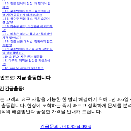
1.3
3. 전문 업체의 장점: 왜 맡겨야 할
까요?
1.4
4. 파주법원읍 하수구뚫는업체 선
택 기준: 꼼꼼하게 따져보세요!
1.5
5. 하수구 막힘 예방, 작은 습관이
큰 효과!
1.6
6. 하수구 관리, 이것만은 꼭 지키세
요!
1.7
7. 비용은 얼마나 들까요? 합리적인
가격 알아보기
1.8
8. 긴급 상황 대처법: 당황하지 말고
이렇게!
1.9
9. 파주법원읍 주민을 위한 꿀팁: 지
역 정보 활용하기
1.10
10. FAQ: 자주 묻는 질문들
1.11
마무리: 쾌적한 일상을 되찾으세
요!
1.12
Leave A Comment 응답 취소
인프로! 지금 출동합니다
시간 긴급출동!
는 고객의 요구 사항을 가능한 한 빨리 해결하기 위해 1년 365일
 출동합니다. 현장에 도착하는 즉시 빠르고 정확하게 문제를 분
최적의 해결방안과 공정한 가격을 안내해 드립니다.
긴급문의 : 010-9564-0904