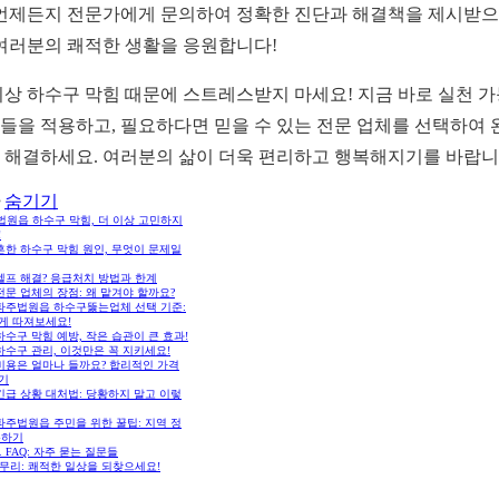
 언제든지 전문가에게 문의하여 정확한 진단과 해결책을 제시받
 여러분의 쾌적한 생활을 응원합니다!
이상 하수구 막힘 때문에 스트레스받지 마세요! 지금 바로 실천 
들을 적용하고, 필요하다면 믿을 수 있는 전문 업체를 선택하여 
 해결하세요. 여러분의 삶이 더욱 편리하고 행복해지기를 바랍니
숨기기
법원읍 하수구 막힘, 더 이상 고민하지
!
 흔한 하수구 막힘 원인, 무엇이 문제일
 셀프 해결? 응급처치 방법과 한계
 전문 업체의 장점: 왜 맡겨야 할까요?
 파주법원읍 하수구뚫는업체 선택 기준:
게 따져보세요!
 하수구 막힘 예방, 작은 습관이 큰 효과!
 하수구 관리, 이것만은 꼭 지키세요!
 비용은 얼마나 들까요? 합리적인 가격
기
 긴급 상황 대처법: 당황하지 말고 이렇
 파주법원읍 주민을 위한 꿀팁: 지역 정
용하기
0. FAQ: 자주 묻는 질문들
무리: 쾌적한 일상을 되찾으세요!