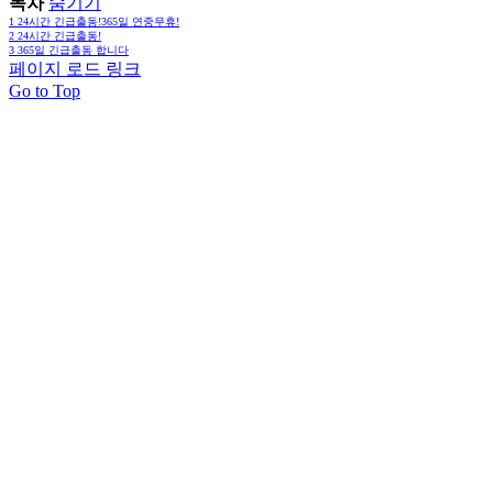
목차
숨기기
1
24시간 긴급출동!365일 연중무휴!
2
24시간 긴급출동!
3
365일 긴급출동 합니다
페이지 로드 링크
Go to Top