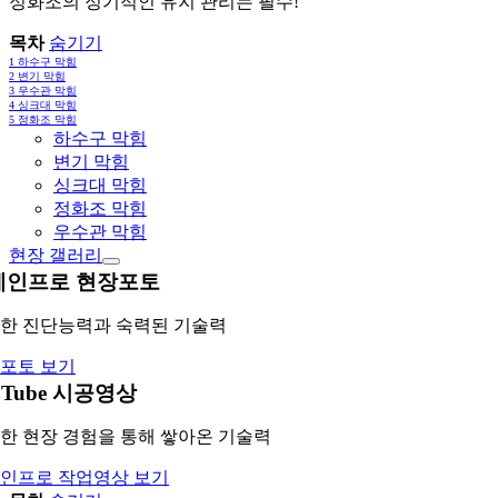
정화조의 정기적인 유지 관리는 필수!
목차
숨기기
1
하수구 막힘
2
변기 막힘
3
우수관 막힘
4
싱크대 막힘
5
정화조 막힘
하수구 막힘
변기 막힘
싱크대 막힘
정화조 막힘
우수관 막힘
현장 갤러리
레인프로 현장포토
한 진단능력과 숙력된 기술력
포토 보기
uTube 시공영상
한 현장 경험을 통해 쌓아온 기술력
인프로 작업영상 보기