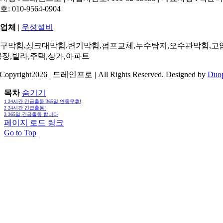
: 010-9564-0904
업체
|
우성설비
구막힘,싱크대막힘,변기막힘,펌프교체,누수탐지,오수관막힘,고
공장,빌라,주택,상가,아파트
Copyright2026 | 드레인프로 | All Rights Reserved. Designed by
Duo
목차
숨기기
1
24시간 긴급출동!365일 연중무휴!
2
24시간 긴급출동!
3
365일 긴급출동 합니다
페이지 로드 링크
Go to Top