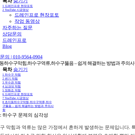
목차
숨기기
1
드레인프로 현장포토
2
YouTube 시공영상
드레인프로 현장포토
작업 동영상
자주하는 질문
상담문의
드레인프로
Blog
의 | 010-9564-0904
동하수구막힘,하수구역류,하수구뚫음 – 쉽게 해결하는 방법과 주의
목차
숨기기
1
하수구 막힘
2
변기 막힘
3
우수관 막힘
4
싱크대 막힘
5
정화조 막힘
6
드레인프로 현장포토
7
YouTube 시공영상
8
초지동하수구막힘,하수구역류,하수
구뚫음 – 쉽게 해결하는 방법과 주의사
항
: 하수구 문제의 심각성
구 막힘과 역류는 많은 가정에서 흔하게 발생하는 문제입니다. 특