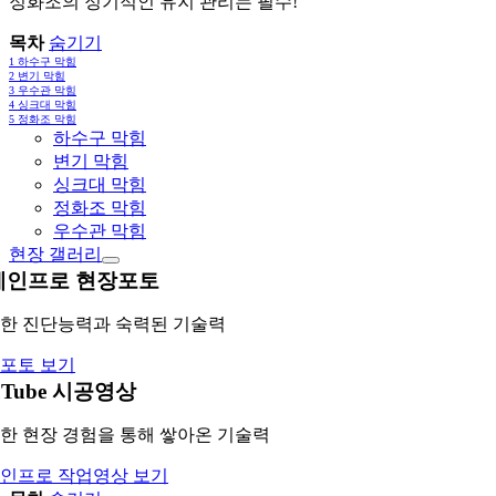
정화조의 정기적인 유지 관리는 필수!
목차
숨기기
1
하수구 막힘
2
변기 막힘
3
우수관 막힘
4
싱크대 막힘
5
정화조 막힘
하수구 막힘
변기 막힘
싱크대 막힘
정화조 막힘
우수관 막힘
현장 갤러리
레인프로 현장포토
한 진단능력과 숙력된 기술력
포토 보기
uTube 시공영상
한 현장 경험을 통해 쌓아온 기술력
인프로 작업영상 보기