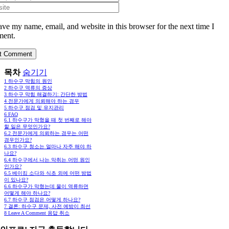
ave my name, email, and website in this browser for the next time I
ent.
목차
숨기기
1
하수구 막힘의 원인
2
하수구 역류의 증상
3
하수구 막힘 해결하기: 간단한 방법
4
전문가에게 의뢰해야 하는 경우
5
하수구 점검 및 유지관리
6
FAQ
6.1
하수구가 막혔을 때 첫 번째로 해야
할 일은 무엇인가요?
6.2
전문가에게 의뢰하는 경우는 어떤
경우인가요?
6.3
하수구 청소는 얼마나 자주 해야 하
나요?
6.4
하수구에서 나는 악취는 어떤 원인
인가요?
6.5
베이킹 소다와 식초 외에 어떤 방법
이 있나요?
6.6
하수구가 막혔는데 물이 역류하면
어떻게 해야 하나요?
6.7
하수구 점검은 어떻게 하나요?
7
결론: 하수구 문제, 사전 예방이 최선
8
Leave A Comment 응답 취소