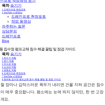
인프로 작업영상 보기
목차
숨기기
1
드레인프로 현장포토
2
YouTube 시공영상
드레인프로 현장포토
작업 동영상
자주하는 질문
상담문의
드레인프로
Blog
동 집수정 펌프교체 침수 해결 꿀팁 및 점검 가이드
목차
숨기기
1
하수구 막힘
2
변기 막힘
3
우수관 막힘
4
싱크대 막힘
5
정화조 막힘
6
드레인프로 현장포토
7
YouTube 시공영상
8
청파동 집수정 펌프교체 침수 해결 꿀팁 및 점검 가이드
철 장마나 갑작스러운 폭우가 내리면 건물 지하 공간은 침수
이 매우 중요합니다. 평소에는 눈에 띄지 않지만, 한 번 고
게요.