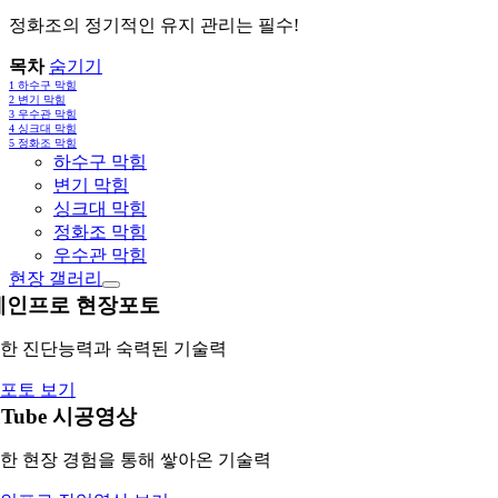
정화조의 정기적인 유지 관리는 필수!
목차
숨기기
1
하수구 막힘
2
변기 막힘
3
우수관 막힘
4
싱크대 막힘
5
정화조 막힘
하수구 막힘
변기 막힘
싱크대 막힘
정화조 막힘
우수관 막힘
현장 갤러리
레인프로 현장포토
한 진단능력과 숙력된 기술력
포토 보기
uTube 시공영상
한 현장 경험을 통해 쌓아온 기술력