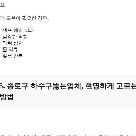
요.
가 도움이 필요한 경우:
셀프 해결 실패
심각한 막힘
악취 심함
물 역류
잦은 반복
5. 종로구 하수구뚫는업체, 현명하게 고르
방법