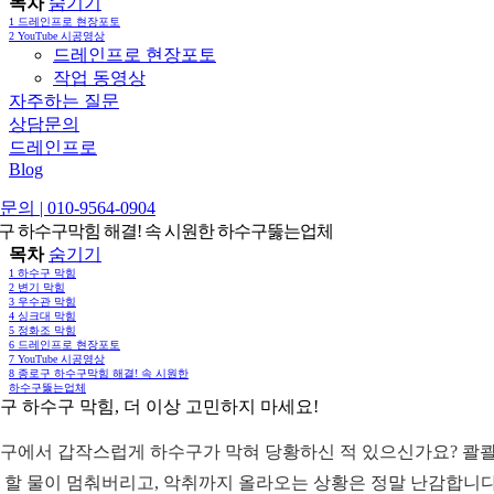
목차
숨기기
1
드레인프로 현장포토
2
YouTube 시공영상
드레인프로 현장포토
작업 동영상
자주하는 질문
상담문의
드레인프로
Blog
의 | 010-9564-0904
구 하수구막힘 해결! 속 시원한 하수구뚫는업체
목차
숨기기
1
하수구 막힘
2
변기 막힘
3
우수관 막힘
4
싱크대 막힘
5
정화조 막힘
6
드레인프로 현장포토
7
YouTube 시공영상
8
종로구 하수구막힘 해결! 속 시원한
하수구뚫는업체
구 하수구 막힘, 더 이상 고민하지 마세요!
구에서 갑작스럽게 하수구가 막혀 당황하신 적 있으신가요? 콸콸
 할 물이 멈춰버리고, 악취까지 올라오는 상황은 정말 난감합니다