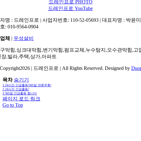
드레인프로 PHOTO
드레인프로 YouTube
명 : 드레인프로 | 사업자번호: 110-52-05693 | 대표자명 : 박윤미 
: 010-9564-0904
업체
|
우성설비
구막힘,싱크대막힘,변기막힘,펌프교체,누수탐지,오수관막힘,고
공장,빌라,주택,상가,아파트
Copyright2026 | 드레인프로 | All Rights Reserved. Designed by
Duo
목차
숨기기
1
24시간 긴급출동!365일 연중무휴!
2
24시간 긴급출동!
3
365일 긴급출동 합니다
페이지 로드 링크
Go to Top