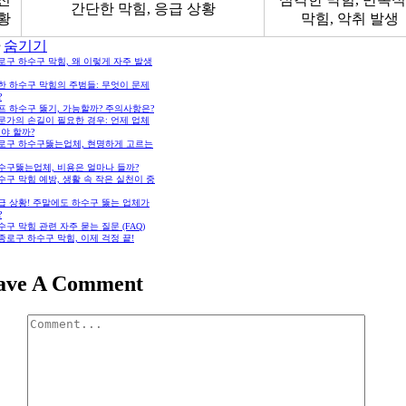
간단한 막힘, 응급 상황
황
막힘, 악취 발생
숨기기
종로구 하수구 막힘, 왜 이렇게 자주 발생
흔한 하수구 막힘의 주범들: 무엇이 문제
?
셀프 하수구 뚫기, 가능할까? 주의사항은?
전문가의 손길이 필요한 경우: 언제 업체
야 할까?
 종로구 하수구뚫는업체, 현명하게 고르는
하수구뚫는업체, 비용은 얼마나 들까?
하수구 막힘 예방, 생활 속 작은 실천이 중
긴급 상황! 주말에도 하수구 뚫는 업체가
?
하수구 막힘 관련 자주 묻는 질문 (FAQ)
. 종로구 하수구 막힘, 이제 걱정 끝!
ave A Comment