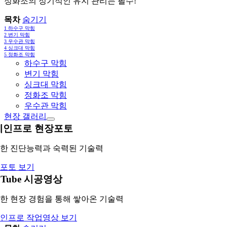
정화조의 정기적인 유지 관리는 필수!
목차
숨기기
1
하수구 막힘
2
변기 막힘
3
우수관 막힘
4
싱크대 막힘
5
정화조 막힘
하수구 막힘
변기 막힘
싱크대 막힘
정화조 막힘
우수관 막힘
현장 갤러리
레인프로 현장포토
한 진단능력과 숙력된 기술력
포토 보기
uTube 시공영상
한 현장 경험을 통해 쌓아온 기술력
인프로 작업영상 보기