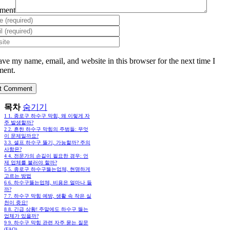
ment
ave my name, email, and website in this browser for the next time I
ent.
목차
숨기기
1
1. 종로구 하수구 막힘, 왜 이렇게 자
주 발생할까?
2
2. 흔한 하수구 막힘의 주범들: 무엇
이 문제일까요?
3
3. 셀프 하수구 뚫기, 가능할까? 주의
사항은?
4
4. 전문가의 손길이 필요한 경우: 언
제 업체를 불러야 할까?
5
5. 종로구 하수구뚫는업체, 현명하게
고르는 방법
6
6. 하수구뚫는업체, 비용은 얼마나 들
까?
7
7. 하수구 막힘 예방, 생활 속 작은 실
천이 중요!
8
8. 긴급 상황! 주말에도 하수구 뚫는
업체가 있을까?
9
9. 하수구 막힘 관련 자주 묻는 질문
(FAQ)