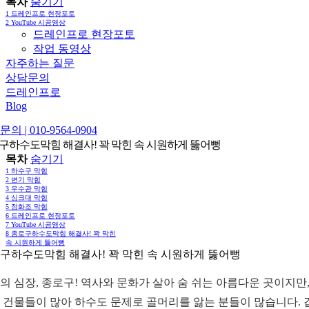
목차
숨기기
1
드레인프로 현장포토
2
YouTube 시공영상
드레인프로 현장포토
작업 동영상
자주하는 질문
상담문의
드레인프로
Blog
의 | 010-9564-0904
구하수도막힘 해결사! 꽉 막힌 속 시원하게 뚫어뻥
목차
숨기기
1
하수구 막힘
2
변기 막힘
3
우수관 막힘
4
싱크대 막힘
5
정화조 막힘
6
드레인프로 현장포토
7
YouTube 시공영상
8
종로구하수도막힘 해결사! 꽉 막힌
속 시원하게 뚫어뻥
구하수도막힘 해결사! 꽉 막힌 속 시원하게 뚫어뻥
의 심장, 종로구! 역사와 문화가 살아 숨 쉬는 아름다운 곳이지만,
 건물들이 많아 하수도 문제로 골머리를 앓는 분들이 많습니다. 