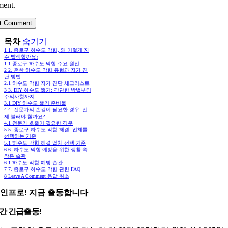
ent.
목차
숨기기
1
1. 종로구 하수도 막힘, 왜 이렇게 자
주 발생할까요?
1.1
종로구 하수도 막힘 주요 원인
2
2. 흔한 하수도 막힘 유형과 자가 진
단 방법
2.1
하수도 막힘 자가 진단 체크리스트
3
3. DIY 하수도 뚫기: 간단한 방법부터
주의사항까지
3.1
DIY 하수도 뚫기 준비물
4
4. 전문가의 손길이 필요한 경우: 언
제 불러야 할까요?
4.1
전문가 호출이 필요한 경우
5
5. 종로구 하수도 막힘 해결, 업체를
선택하는 기준
5.1
하수도 막힘 해결 업체 선택 기준
6
6. 하수도 막힘 예방을 위한 생활 속
작은 습관
6.1
하수도 막힘 예방 습관
7
7. 종로구 하수도 막힘 관련 FAQ
8
Leave A Comment 응답 취소
인프로! 지금 출동합니다
시간 긴급출동!