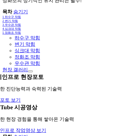
정화조의 정기적인 유지 관리는 필수!
목차
숨기기
1
하수구 막힘
2
변기 막힘
3
우수관 막힘
4
싱크대 막힘
5
정화조 막힘
하수구 막힘
변기 막힘
싱크대 막힘
정화조 막힘
우수관 막힘
현장 갤러리
레인프로 현장포토
한 진단능력과 숙력된 기술력
포토 보기
uTube 시공영상
한 현장 경험을 통해 쌓아온 기술력
인프로 작업영상 보기