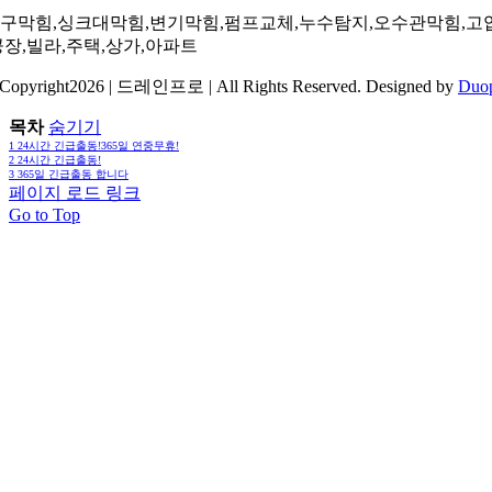
구막힘,싱크대막힘,변기막힘,펌프교체,누수탐지,오수관막힘,고
공장,빌라,주택,상가,아파트
Copyright2026 | 드레인프로 | All Rights Reserved. Designed by
Duo
목차
숨기기
1
24시간 긴급출동!365일 연중무휴!
2
24시간 긴급출동!
3
365일 긴급출동 합니다
페이지 로드 링크
Go to Top