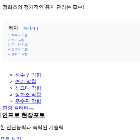
정화조의 정기적인 유지 관리는 필수!
목차
숨기기
1
하수구 막힘
2
변기 막힘
3
우수관 막힘
4
싱크대 막힘
5
정화조 막힘
하수구 막힘
변기 막힘
싱크대 막힘
정화조 막힘
우수관 막힘
현장 갤러리
레인프로 현장포토
한 진단능력과 숙력된 기술력
포토 보기