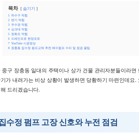
목차
숨기기
1
하수구 막힘
2
변기 막힘
3
우수관 막힘
4
싱크대 막힘
5
정화조 막힘
6
드레인프로 현장포토
7
YouTube 시공영상
8
장충동 집수정 펌프교체 추천 배수펌프 수리 및 점검 꿀팁
 중구 장충동 일대의 주택이나 상가 건물 관리자분들이라면 
기가 내려가는 비상 상황이 발생하면 당황하기 마련인데요. 
해 드리겠습니다.
집수정 펌프 고장 신호와 누전 점검