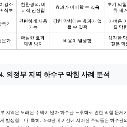
이킹소
친환경적, 비
초기 막힘,
효과가 미미할 수 있음
 + 식초
교적 안전함
취 제
간편하게 사용
강한 막힘에는 효과가 없
가벼운 
압축기
가능
을 수 있음
질 막
확실한 효과,
심각한 막
전문가
비용이 발생함
재발 방지
잦은 막
4. 의정부 지역 하수구 막힘 사례 분석
부 지역은 오래된 주택이 많아 하수관 노후화로 인한 막힘 문제가
게 발생합니다. 특히, 1980년대 이전에 지어진 주택들은 하수관의