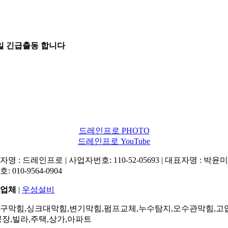
5일 긴급출동 합니다
드레인프로 PHOTO
드레인프로 YouTube
명 : 드레인프로 | 사업자번호: 110-52-05693 | 대표자명 : 박윤미 
: 010-9564-0904
업체
|
우성설비
구막힘,싱크대막힘,변기막힘,펌프교체,누수탐지,오수관막힘,고
공장,빌라,주택,상가,아파트