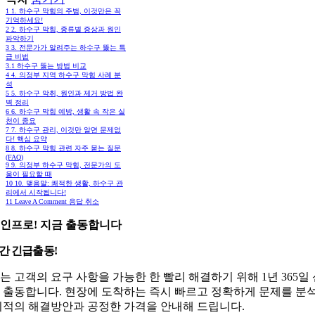
1
1. 하수구 막힘의 주범, 이것만은 꼭
기억하세요!
2
2. 하수구 막힘, 종류별 증상과 원인
파악하기
3
3. 전문가가 알려주는 하수구 뚫는 특
급 비법
3.1
하수구 뚫는 방법 비교
4
4. 의정부 지역 하수구 막힘 사례 분
석
5
5. 하수구 악취, 원인과 제거 방법 완
벽 정리
6
6. 하수구 막힘 예방, 생활 속 작은 실
천이 중요
7
7. 하수구 관리, 이것만 알면 문제없
다! 핵심 요약
8
8. 하수구 막힘 관련 자주 묻는 질문
(FAQ)
9
9. 의정부 하수구 막힘, 전문가의 도
움이 필요할 때
10
10. 맺음말: 쾌적한 생활, 하수구 관
리에서 시작됩니다!
11
Leave A Comment 응답 취소
인프로! 지금 출동합니다
시간 긴급출동!
는 고객의 요구 사항을 가능한 한 빨리 해결하기 위해 1년 365일
 출동합니다. 현장에 도착하는 즉시 빠르고 정확하게 문제를 분
최적의 해결방안과 공정한 가격을 안내해 드립니다.