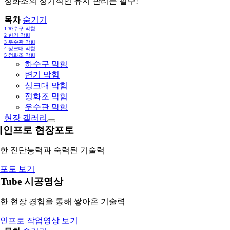
정화조의 정기적인 유지 관리는 필수!
목차
숨기기
1
하수구 막힘
2
변기 막힘
3
우수관 막힘
4
싱크대 막힘
5
정화조 막힘
하수구 막힘
변기 막힘
싱크대 막힘
정화조 막힘
우수관 막힘
현장 갤러리
레인프로 현장포토
한 진단능력과 숙력된 기술력
포토 보기
uTube 시공영상
한 현장 경험을 통해 쌓아온 기술력
인프로 작업영상 보기