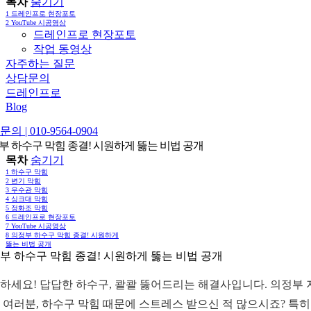
목차
숨기기
1
드레인프로 현장포토
2
YouTube 시공영상
드레인프로 현장포토
작업 동영상
자주하는 질문
상담문의
드레인프로
Blog
의 | 010-9564-0904
부 하수구 막힘 종결! 시원하게 뚫는 비법 공개
목차
숨기기
1
하수구 막힘
2
변기 막힘
3
우수관 막힘
4
싱크대 막힘
5
정화조 막힘
6
드레인프로 현장포토
7
YouTube 시공영상
8
의정부 하수구 막힘 종결! 시원하게
뚫는 비법 공개
부 하수구 막힘 종결! 시원하게 뚫는 비법 공개
하세요! 답답한 하수구, 콸콸 뚫어드리는 해결사입니다. 의정부 
 여러분, 하수구 막힘 때문에 스트레스 받으신 적 많으시죠? 특히