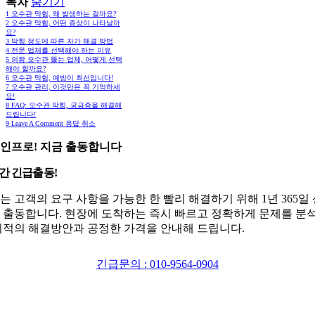
목차
숨기기
1
오수관 막힘, 왜 발생하는 걸까요?
2
오수관 막힘, 어떤 증상이 나타날까
요?
3
막힘 정도에 따른 자가 해결 방법
4
전문 업체를 선택해야 하는 이유
5
의왕 오수관 뚫는 업체, 어떻게 선택
해야 할까요?
6
오수관 막힘, 예방이 최선입니다!
7
오수관 관리, 이것만은 꼭 기억하세
요!
8
FAQ: 오수관 막힘, 궁금증을 해결해
드립니다!
9
Leave A Comment 응답 취소
인프로! 지금 출동합니다
시간 긴급출동!
는 고객의 요구 사항을 가능한 한 빨리 해결하기 위해 1년 365일
 출동합니다. 현장에 도착하는 즉시 빠르고 정확하게 문제를 분
최적의 해결방안과 공정한 가격을 안내해 드립니다.
긴급문의 : 010-9564-0904