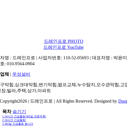
드레인프로 PHOTO
드레인프로 YouTube
명 : 드레인프로 | 사업자번호: 110-52-05693 | 대표자명 : 박윤미 
: 010-9564-0904
업체
|
우성설비
구막힘,싱크대막힘,변기막힘,펌프교체,누수탐지,오수관막힘,고
공장,빌라,주택,상가,아파트
Copyright2026 | 드레인프로 | All Rights Reserved. Designed by
Duo
목차
숨기기
1
24시간 긴급출동!365일 연중무휴!
2
24시간 긴급출동!
3
365일 긴급출동 합니다