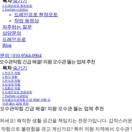
목차
숨기기
1
드레인프로 현장포토
2
YouTube 시공영상
드레인프로 현장포토
작업 동영상
자주하는 질문
상담문의
드레인프로
Blog
의 | 010-9564-0904
오수관막힘 긴급 해결! 의왕 오수관 뚫는 업체 추천
목차
숨기기
1
하수구 막힘
2
변기 막힘
3
우수관 막힘
4
싱크대 막힘
5
정화조 막힘
6
드레인프로 현장포토
7
YouTube 시공영상
8
의왕오수관막힘 긴급 해결! 의왕 오
수관 뚫는 업체 추천
오수관막힘 긴급 해결! 의왕 오수관 뚫는 업체 추천
하세요! 쾌적한 생활 공간을 책임지는 전문가입니다. 갑작스러운
 막힘으로 불편함을 겪고 계신가요? 특히 의왕 지역에서 오수관