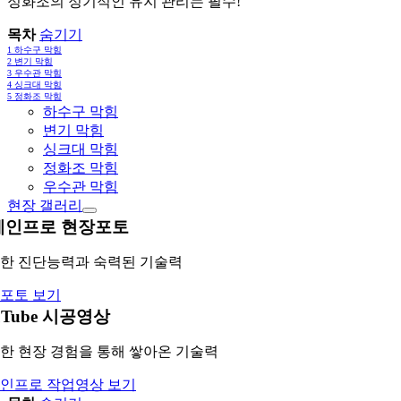
정화조의 정기적인 유지 관리는 필수!
목차
숨기기
1
하수구 막힘
2
변기 막힘
3
우수관 막힘
4
싱크대 막힘
5
정화조 막힘
하수구 막힘
변기 막힘
싱크대 막힘
정화조 막힘
우수관 막힘
현장 갤러리
레인프로 현장포토
한 진단능력과 숙력된 기술력
포토 보기
uTube 시공영상
한 현장 경험을 통해 쌓아온 기술력
인프로 작업영상 보기