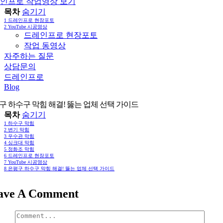
인프로 작업영상 보기
목차
숨기기
1
드레인프로 현장포토
2
YouTube 시공영상
드레인프로 현장포토
작업 동영상
자주하는 질문
상담문의
드레인프로
Blog
구 하수구 막힘 해결! 뚫는 업체 선택 가이드
목차
숨기기
1
하수구 막힘
2
변기 막힘
3
우수관 막힘
4
싱크대 막힘
5
정화조 막힘
6
드레인프로 현장포토
7
YouTube 시공영상
8
은평구 하수구 막힘 해결! 뚫는 업체 선택 가이드
ave A Comment