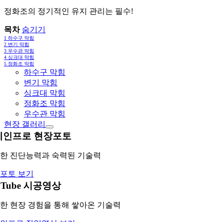
정화조의 정기적인 유지 관리는 필수!
목차
숨기기
1
하수구 막힘
2
변기 막힘
3
우수관 막힘
4
싱크대 막힘
5
정화조 막힘
하수구 막힘
변기 막힘
싱크대 막힘
정화조 막힘
우수관 막힘
현장 갤러리
레인프로 현장포토
한 진단능력과 숙력된 기술력
포토 보기
uTube 시공영상
한 현장 경험을 통해 쌓아온 기술력