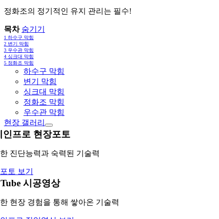
정화조의 정기적인 유지 관리는 필수!
목차
숨기기
1
하수구 막힘
2
변기 막힘
3
우수관 막힘
4
싱크대 막힘
5
정화조 막힘
하수구 막힘
변기 막힘
싱크대 막힘
정화조 막힘
우수관 막힘
현장 갤러리
레인프로 현장포토
한 진단능력과 숙력된 기술력
포토 보기
uTube 시공영상
한 현장 경험을 통해 쌓아온 기술력