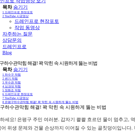
인프로 작업영상 보기
목차
숨기기
1
드레인프로 현장포토
2
YouTube 시공영상
드레인프로 현장포토
작업 동영상
자주하는 질문
상담문의
드레인프로
Blog
구하수관막힘 해결! 꽉 막힌 속 시원하게 뚫는 비법
목차
숨기기
1
하수구 막힘
2
변기 막힘
3
우수관 막힘
4
싱크대 막힘
5
정화조 막힘
6
드레인프로 현장포토
7
YouTube 시공영상
8
은평구하수관막힘 해결! 꽉 막힌 속 시원하게 뚫는 비법
구하수관막힘 해결! 꽉 막힌 속 시원하게 뚫는 비법
하세요! 은평구 주민 여러분. 갑자기 콸콸 흐르던 물이 멈추고, 
넘어 위생 문제와 건물 손상까지 이어질 수 있는 골칫덩이입니다.