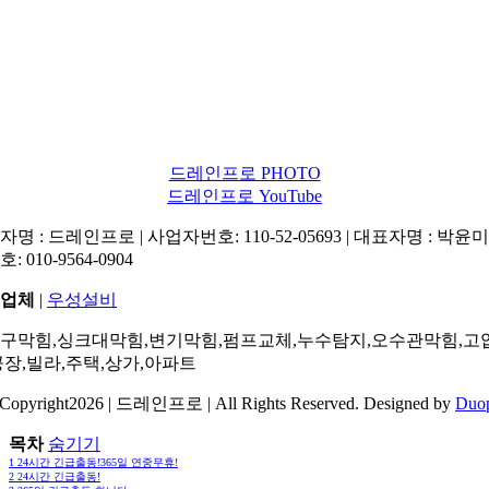
드레인프로 PHOTO
드레인프로 YouTube
명 : 드레인프로 | 사업자번호: 110-52-05693 | 대표자명 : 박윤미 
: 010-9564-0904
업체
|
우성설비
구막힘,싱크대막힘,변기막힘,펌프교체,누수탐지,오수관막힘,고
공장,빌라,주택,상가,아파트
Copyright2026 | 드레인프로 | All Rights Reserved. Designed by
Duo
목차
숨기기
1
24시간 긴급출동!365일 연중무휴!
2
24시간 긴급출동!