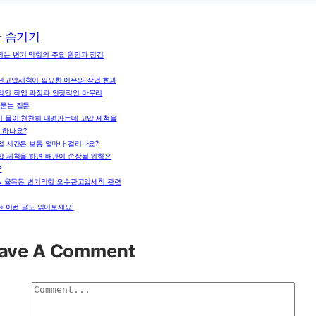
차
숨기기
되는 변기 막힘의 주요 원인과 점검
관고압세척이 필요한 이유와 작업 효과
적인 작업 과정과 안정적인 마무리
 묻는 질문
기 물이 천천히 내려가는데 고압 세척을
 하나요?
업 시간은 보통 얼마나 걸리나요?
압 세척을 하면 배관이 손상될 위험은
?
🔍 율목동 변기막힘 오수관고압세척 관련
👀 이런 글도 읽어보세요!
ave A Comment