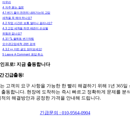
마무리
4
자주 묻는 질문
4.1
변기 물이 천천히 내려가는데 고압
세척을 꼭 해야 하나요?
4.2
작업 시간은 보통 얼마나 걸리나요?
4.3
고압 세척을 하면 배관이 손상될
위험은 없나요?
4.3.1
🔍 율목동 변기막힘
오수관고압세척 관련 검색
4.3.2
👀 이런 글도 읽어보세요!
5
Leave A Comment 응답 취소
인프로! 지금 출동합니다
시간 긴급출동!
는 고객의 요구 사항을 가능한 한 빨리 해결하기 위해 1년 365일
 출동합니다. 현장에 도착하는 즉시 빠르고 정확하게 문제를 분
최적의 해결방안과 공정한 가격을 안내해 드립니다.
긴급문의 : 010-9564-0904