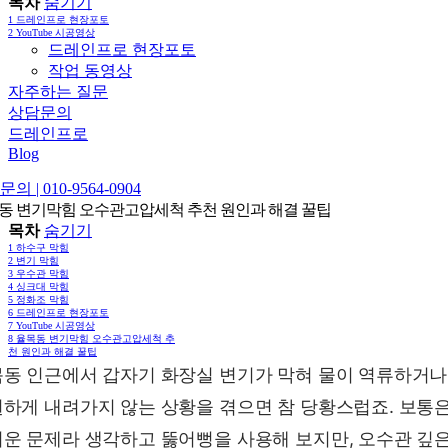
목차
숨기기
1
드레인프로 현장포토
2
YouTube 시공영상
드레인프로 현장포토
작업 동영상
자주하는 질문
상담문의
드레인프로
Blog
의 | 010-9564-0904
동 변기막힘 오수관고압세척 추천 원인과 해결 꿀팁
목차
숨기기
1
하수구 막힘
2
변기 막힘
3
우수관 막힘
4
싱크대 막힘
5
정화조 막힘
6
드레인프로 현장포토
7
YouTube 시공영상
8
율목동 변기막힘 오수관고압세척 추
천 원인과 해결 꿀팁
동 인근에서 갑자기 화장실 변기가 막혀 물이 역류하거나
하게 내려가지 않는 상황을 겪으면 참 당황스럽죠. 보통
운 문제라 생각하고 뚫어뻥을 사용해 보지만, 오수관 깊