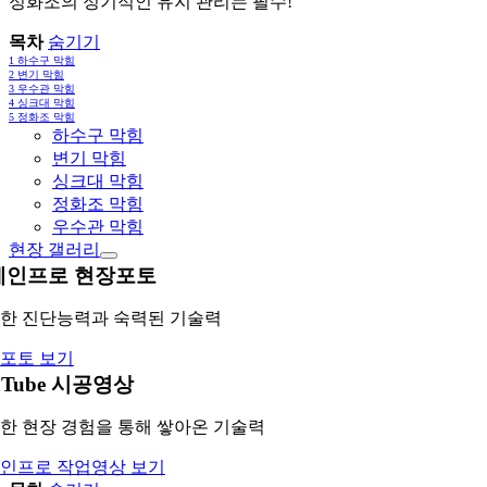
정화조의 정기적인 유지 관리는 필수!
목차
숨기기
1
하수구 막힘
2
변기 막힘
3
우수관 막힘
4
싱크대 막힘
5
정화조 막힘
하수구 막힘
변기 막힘
싱크대 막힘
정화조 막힘
우수관 막힘
현장 갤러리
레인프로 현장포토
한 진단능력과 숙력된 기술력
포토 보기
uTube 시공영상
한 현장 경험을 통해 쌓아온 기술력
인프로 작업영상 보기