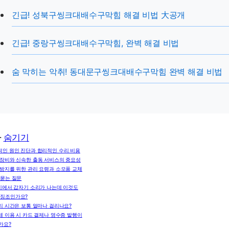
긴급! 성북구씽크대배수구막힘 해결 비법 大공개
긴급! 중랑구씽크대배수구막힘, 완벽 해결 비법
숨 막히는 악취! 동대문구씽크대배수구막힘 완벽 해결 비법
차
숨기기
적인 원인 진단과 합리적인 수리 비용
 장비와 신속한 출동 서비스의 중요성
 방지를 위한 관리 요령과 소모품 교체
 묻는 질문
기에서 갑자기 소리가 나는데 이것도
 징조인가요?
리 시간은 보통 얼마나 걸리나요?
체 이용 시 카드 결제나 영수증 발행이
가요?