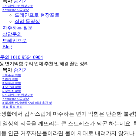
목차
숨기기
1
드레인프로 현장포토
2
YouTube 시공영상
드레인프로 현장포토
작업 동영상
자주하는 질문
상담문의
드레인프로
Blog
의 | 010-9564-0904
동 변기막힘 수리 업체 추천 및 해결 꿀팁 정리
목차
숨기기
1
하수구 막힘
2
변기 막힘
3
우수관 막힘
4
싱크대 막힘
5
정화조 막힘
6
드레인프로 현장포토
7
YouTube 시공영상
8
월계동 변기막힘 수리 업체 추천 및
해결 꿀팁 정리
생활에서 갑작스럽게 마주하는 변기 막힘은 단순한 불편
 일상의 리듬을 깨뜨리는 큰 스트레스가 되곤 하는데요. 
동 인근 거주자분들이라면 물이 제대로 내려가지 않거나