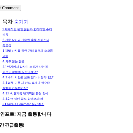
목차
숨기기
1
체계적인 원인 진단과 합리적인 수리
비용
2
전문 장비와 신속한 출동 서비스의
중요성
3
재발 방지를 위한 관리 요령과 소모품
교체
4
자주 묻는 질문
4.1
변기에서 갑자기 소리가 나는데
이것도 막힘의 징조인가요?
4.2
수리 시간은 보통 얼마나 걸리나요?
4.3
업체 이용 시 카드 결제나 영수증
발행이 가능한가요?
4.3.1
🔍 월계동 변기막힘 관련 검색
4.3.2
👀 이런 글도 읽어보세요!
5
Leave A Comment 응답 취소
인프로! 지금 출동합니다
시간 긴급출동!