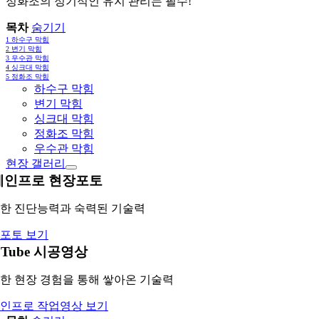
정화조의 정기적인 유지 관리는 필수!
목차
숨기기
1
하수구 막힘
2
변기 막힘
3
우수관 막힘
4
싱크대 막힘
5
정화조 막힘
하수구 막힘
변기 막힘
싱크대 막힘
정화조 막힘
우수관 막힘
현장 갤러리
레인프로 현장포토
한 진단능력과 숙력된 기술력
포토 보기
uTube 시공영상
한 현장 경험을 통해 쌓아온 기술력
인프로 작업영상 보기