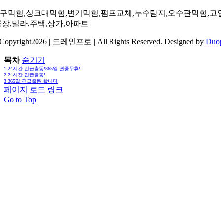
구막힘,싱크대막힘,변기막힘,펌프교체,누수탐지,오수관막힘,고
공장,빌라,주택,상가,아파트
Copyright2026 | 드레인프로 | All Rights Reserved. Designed by
Duo
목차
숨기기
1
24시간 긴급출동!365일 연중무휴!
2
24시간 긴급출동!
3
365일 긴급출동 합니다
페이지 로드 링크
Go to Top