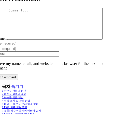
ment
ave my name, email, and website in this browser for the next time I
ent.
목차
숨기기
1
하수구 막힘의 원인
2
하수구 역류의 증상
3
하수구 뚫음 방법
4
예방 조치 및 관리 방법
5
비교표: 하수구 문제 해결 방법
6
FAQ: 자주 묻는 질문
7
결론: 하수구 문제의 예방과 관리
8
Leave A Comment 응답 취소