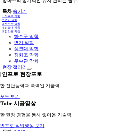
정화조의 정기적인 유지 관리는 필수!
목차
숨기기
1
하수구 막힘
2
변기 막힘
3
우수관 막힘
4
싱크대 막힘
5
정화조 막힘
하수구 막힘
변기 막힘
싱크대 막힘
정화조 막힘
우수관 막힘
현장 갤러리
레인프로 현장포토
한 진단능력과 숙력된 기술력
포토 보기
uTube 시공영상
한 현장 경험을 통해 쌓아온 기술력
인프로 작업영상 보기