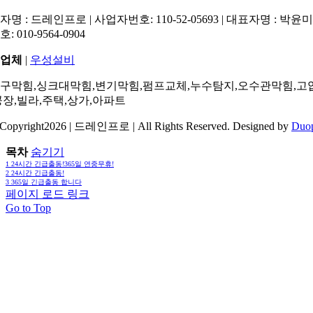
명 : 드레인프로 | 사업자번호: 110-52-05693 | 대표자명 : 박윤미 
: 010-9564-0904
업체
|
우성설비
구막힘,싱크대막힘,변기막힘,펌프교체,누수탐지,오수관막힘,고
공장,빌라,주택,상가,아파트
Copyright2026 | 드레인프로 | All Rights Reserved. Designed by
Duo
목차
숨기기
1
24시간 긴급출동!365일 연중무휴!
2
24시간 긴급출동!
3
365일 긴급출동 합니다
페이지 로드 링크
Go to Top