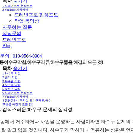
목차
숨기기
1
드레인프로 현장포토
2
YouTube 시공영상
드레인프로 현장포토
작업 동영상
자주하는 질문
상담문의
드레인프로
Blog
의 | 010-9564-0904
동하수구막힘,하수구역류,하수구뚫음 해결의 모든 것!
목차
숨기기
1
하수구 막힘
2
변기 막힘
3
우수관 막힘
4
싱크대 막힘
5
정화조 막힘
6
드레인프로 현장포토
7
YouTube 시공영상
8
원평동하수구막힘,하수구역류,하수
구뚫음 해결의 모든 것!
: 갑작스러운 하수구 문제의 심각성
동에서 거주하거나 사업을 운영하는 사람이라면 하수구 문제의
 잘 알고 있을 것입니다. 하수구가 막히거나 역류하는 상황은 언