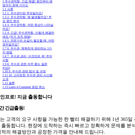
1
우수관막힘, 긴급 해결! 원인부터 예
방까지 완벽 가이드
1.1
서론
1.2
1. 우수관이란 무엇일까요?
1.3
2. 우수관막힘, 왜 발생할까요? 주
요 원인 분석
1.4
3. 우수관막힘, 어떤 증상이 나타날
까요?
1.5
4. 긴급! 우수관막힘, 이렇게 해결하
세요 (자가 조치 방법)
1.6
5. 전문가의 손길이 필요할 때: 어떤
경우일까요?
1.7
6. 우수관, 똑똑하게 관리하는 5가
지 방법
1.8
7. 우수관 관리, 이것만은 꼭! 주의
사항
1.9
8. 우수관 관련 자주 묻는 질문
(FAQ)
1.10
9. 우수관 관련 법규 및 규정
1.11
10. 스마트한 우수관 관리 시스템
소개
1.12
결론
1.13
Leave A Comment 응답 취소
인프로! 지금 출동합니다
시간 긴급출동!
는 고객의 요구 사항을 가능한 한 빨리 해결하기 위해 1년 365일
 출동합니다. 현장에 도착하는 즉시 빠르고 정확하게 문제를 분
최적의 해결방안과 공정한 가격을 안내해 드립니다.