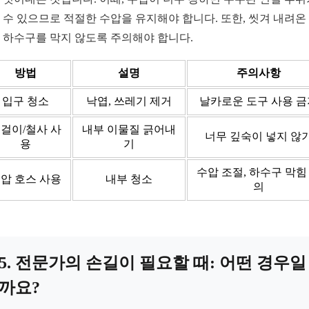
 수 있으므로 적절한 수압을 유지해야 합니다. 또한, 씻겨 내려온
 하수구를 막지 않도록 주의해야 합니다.
방법
설명
주의사항
입구 청소
낙엽, 쓰레기 제거
날카로운 도구 사용 금
걸이/철사 사
내부 이물질 긁어내
너무 깊숙이 넣지 않
용
기
수압 조절, 하수구 막힘
압 호스 사용
내부 청소
의
5. 전문가의 손길이 필요할 때: 어떤 경우일
까요?