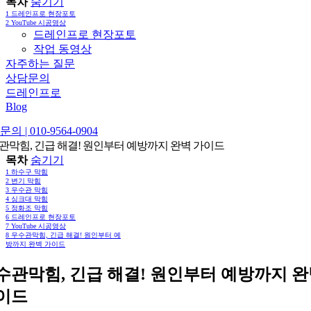
목차
숨기기
1
드레인프로 현장포토
2
YouTube 시공영상
드레인프로 현장포토
작업 동영상
자주하는 질문
상담문의
드레인프로
Blog
의 | 010-9564-0904
관막힘, 긴급 해결! 원인부터 예방까지 완벽 가이드
목차
숨기기
1
하수구 막힘
2
변기 막힘
3
우수관 막힘
4
싱크대 막힘
5
정화조 막힘
6
드레인프로 현장포토
7
YouTube 시공영상
8
우수관막힘, 긴급 해결! 원인부터 예
방까지 완벽 가이드
수관막힘, 긴급 해결! 원인부터 예방까지 
이드