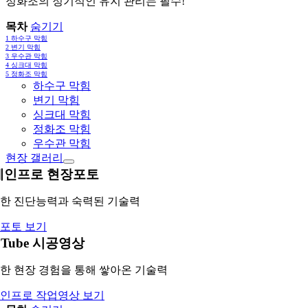
정화조의 정기적인 유지 관리는 필수!
목차
숨기기
1
하수구 막힘
2
변기 막힘
3
우수관 막힘
4
싱크대 막힘
5
정화조 막힘
하수구 막힘
변기 막힘
싱크대 막힘
정화조 막힘
우수관 막힘
현장 갤러리
레인프로 현장포토
한 진단능력과 숙력된 기술력
포토 보기
uTube 시공영상
한 현장 경험을 통해 쌓아온 기술력
인프로 작업영상 보기